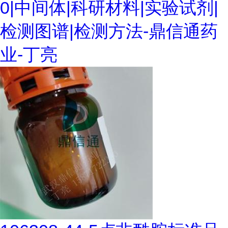
0|中间体|科研材料|实验试剂|
检测图谱|检测方法-鼎信通药
业-丁亮