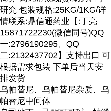
研究 包装规格:25KG/1KG/详
情联系:鼎信通药业【:丁亮
15871722230(微信同号)QQ
一:2796190295、QQ
二:2132437702】支持出口 可
根据需求包装 下单后当天安
排发货
乌帕替尼、乌帕替尼杂质、乌
帕替尼中间体