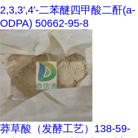
2,3,3',4'-二苯醚四甲酸二酐(a-
ODPA) 50662-95-8
莽草酸（发酵工艺）138-59-