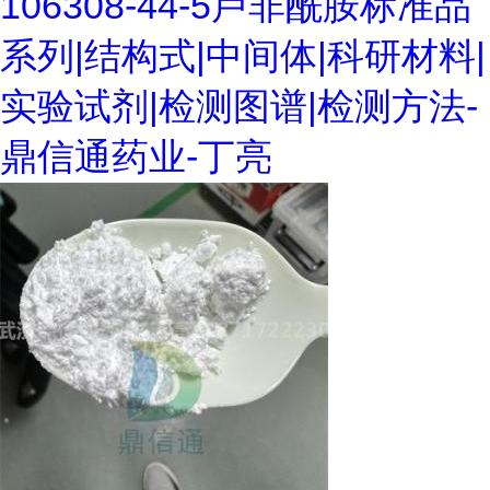
106308-44-5卢非酰胺标准品
系列|结构式|中间体|科研材料|
实验试剂|检测图谱|检测方法-
鼎信通药业-丁亮