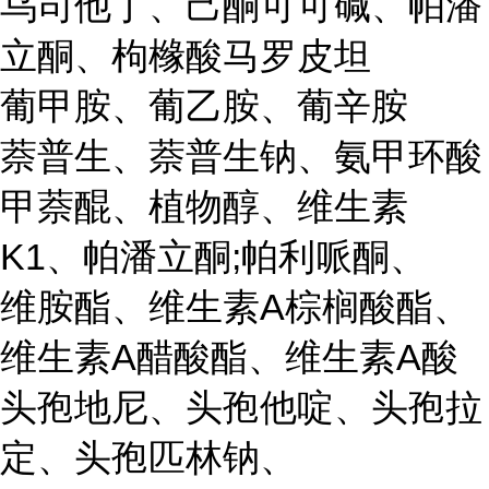
乌司他丁、己酮可可碱、帕潘
立酮、枸橼酸马罗皮坦
葡甲胺、葡乙胺、葡辛胺
萘普生、萘普生钠、氨甲环酸
甲萘醌、植物醇、维生素
K1、帕潘立酮;帕利哌酮、
维胺酯、维生素A棕榈酸酯、
维生素A醋酸酯、维生素A酸
头孢地尼、头孢他啶、头孢拉
定、头孢匹林钠、