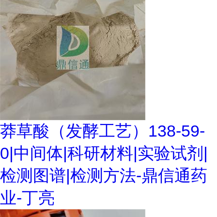
莽草酸（发酵工艺）138-59-
0|中间体|科研材料|实验试剂|
检测图谱|检测方法-鼎信通药
业-丁亮