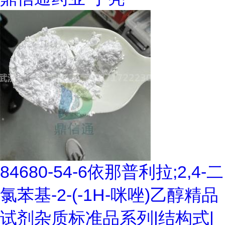
84680-54-6依那普利拉;2,4-二
氯苯基-2-(-1H-咪唑)乙醇精品
试剂杂质标准品系列|结构式|