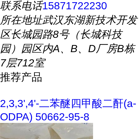
联系电话
15871722230
所在地址
武汉东湖新技术开发
区长城园路8号（长城科技
园）园区内A、B、D厂房B栋
7层712室
推荐产品
2,3,3',4'-二苯醚四甲酸二酐(a-
ODPA) 50662-95-8