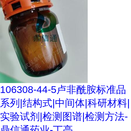
106308-44-5卢非酰胺标准品
系列|结构式|中间体|科研材料|
实验试剂|检测图谱|检测方法-
鼎信通药业-丁亮