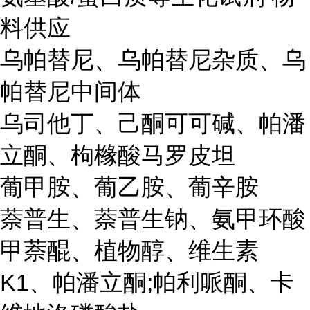
料供应
乌帕替尼、乌帕替尼杂质、乌
帕替尼中间体
乌司他丁、己酮可可碱、帕潘
立酮、枸橼酸马罗皮坦
葡甲胺、葡乙胺、葡辛胺
萘普生、萘普生钠、氨甲环酸
甲萘醌、植物醇、维生素
K1、帕潘立酮;帕利哌酮、卡