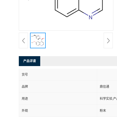
产品详请
货号
品牌
鼎信通
用途
科学实验,产
外观
粉末