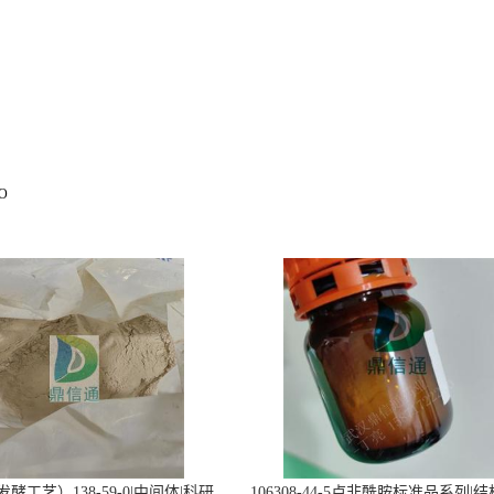
O
酵工艺）138-59-0|中间体|科研
106308-44-5卢非酰胺标准品系列|结