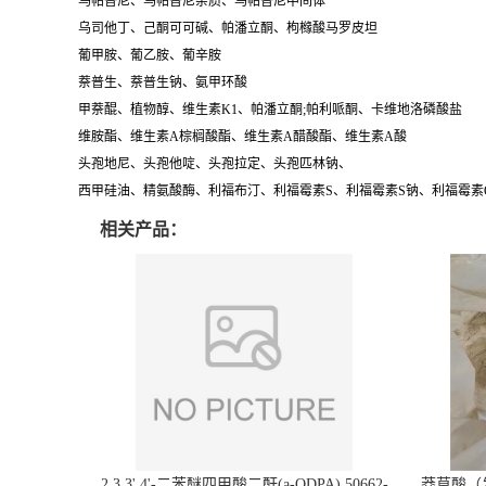
乌帕替尼、乌帕替尼杂质、乌帕替尼中间体
乌司他丁、己酮可可碱、帕潘立酮、枸橼酸马罗皮坦
葡甲胺、葡乙胺、葡辛胺
萘普生、萘普生钠、氨甲环酸
甲萘醌、植物醇、维生素K1、帕潘立酮;帕利哌酮、卡维地洛磷酸盐
维胺酯、维生素A棕榈酸酯、维生素A醋酸酯、维生素A酸
头孢地尼、头孢他啶、头孢拉定、头孢匹林钠、
西甲硅油、精氨酸酶、利福布汀、利福霉素S、利福霉素S钠、利福霉素
相关产品：
2,3,3',4'-二苯醚四甲酸二酐(a-ODPA) 50662-
莽草酸（发