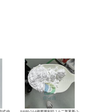
构式|中
84680-54-6依那普利拉;2,4-二氯苯基-2-