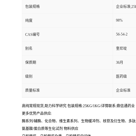
包装规格
企业标准;25
98%
纯度
56-54-2
CAS编号
别名
奎尼啶
保质期
36月
级别
医药级
质量标准
企业标准
高纯常规现货,助力科学研究 包装规格:25KG/1KG/详情联系:鼎信通药业【:丁亮
更多优势产品供应:
酶系列/辅酶、化合物、维生素系列、生物缓冲剂、核苷及衍生物、多
氨基酸/蛋白质等生化试剂 物料供应