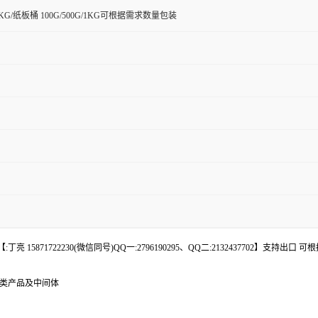
KG/纸板桶 100G/500G/1KG可根据需求数量包装
 15871722230(微信同号)QQ一:2796190295、QQ二:2132437702】支持出
肽类产品及中间体