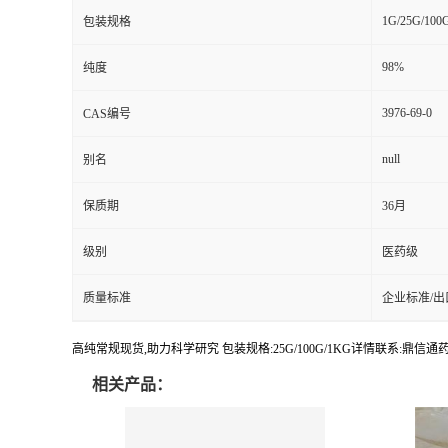
1G/25G/100
包装规格
98%
纯度
3976-69-0
CAS编号
null
别名
保质期
36月
级别
医药级
质量标准
企业标准/出
高纯常规现货,助力科学研究 包装规格:25G/100G/1KG详情联系:鼎信通药业【:
相关产品：