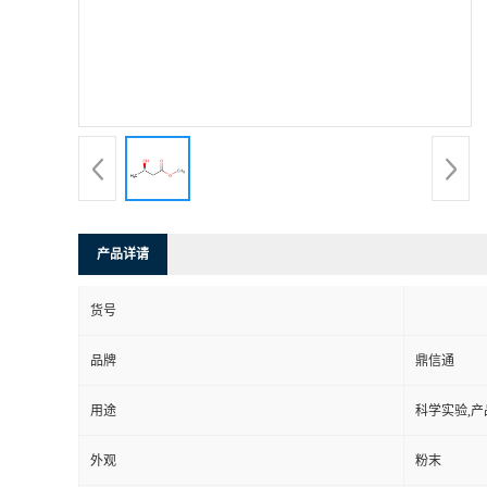
产品详请
货号
品牌
鼎信通
用途
科学实验,产
外观
粉末