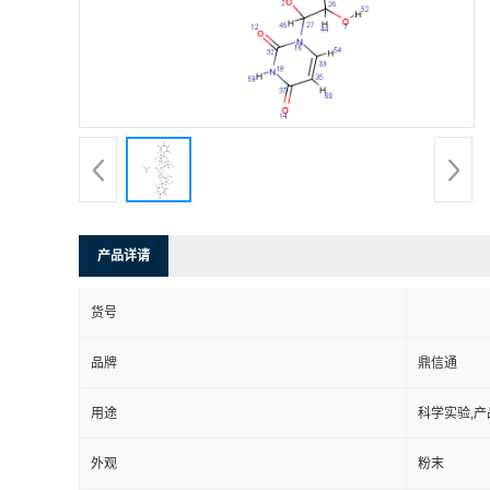
产品详请
货号
品牌
鼎信通
用途
科学实验,产
外观
粉末