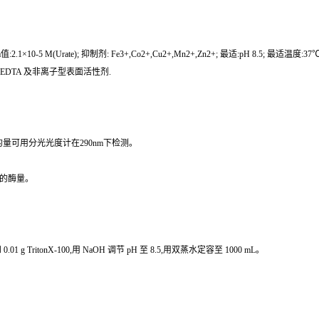
:2.1×10-5 M(Urate); 抑制剂: Fe3+,Co2+,Cu2+,Mn2+,Zn2+; 最适:pH 8.5; 最适温度:37
盐、EDTA 及非离子型表面活性剂.
c acid)的量可用分光光度计在290nm下检测。
需的酶量。
0.01 g TritonX-100,用 NaOH 调节 pH 至 8.5,用双蒸水定容至 1000 mL。