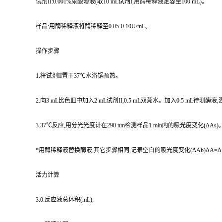
试剂II:0.001%尿酸溶液(取10 mL试剂I,用酶稀释液定容至100 mL)。
样品:用酶稀释液将酶稀释至0.05-0.10U/mL。
操作步骤
1.将试剂II置于37℃水浴锅预热。
2.向3 mL比色皿中加入2 mL试剂II,0.5 mL双蒸水。加入0.5 mL待测酶液
3.37℃反应,用分光光度计在290 nm检测样品1 min内的吸光度变化(ΔAs)
*用酶稀释液替换酶液,其它步骤相同,记录空白的吸光度变化(ΔAb)ΔA=ΔA
活力计算
3.0:反应液总体积(mL);