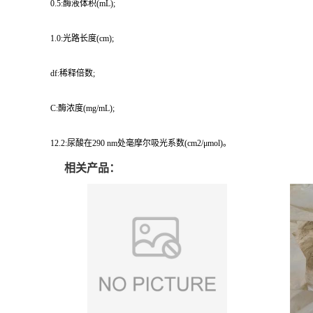
0.5:酶液体积(mL);
1.0:光路长度(cm);
df:稀释倍数;
C:酶浓度(mg/mL);
12.2:尿酸在290 nm处毫摩尔吸光系数(cm2/μmol)。
相关产品：