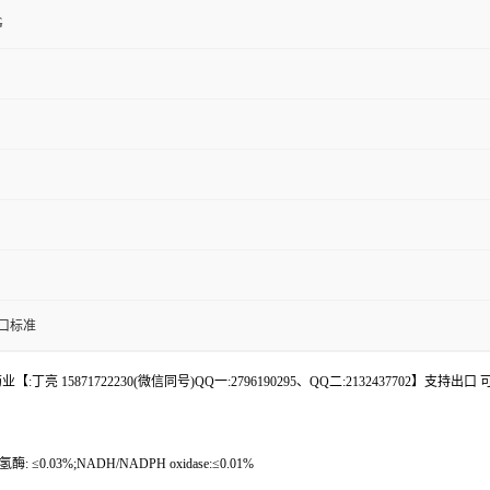
G
口标准
丁亮 15871722230(微信同号)QQ一:2796190295、QQ二:2132437702】支
.03%;NADH/NADPH oxidase:≤0.01%