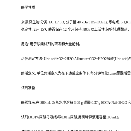
酶学性质
来源:微生物;分类: EC 1.7.3.3; 分子量:40 kDa(SDS-PAGE); 等电点: 5.1;Km值
稳定性:-25~-15℃ 静置保存 12 个月保持; 80% 以上活性;保护剂:硼酸
用途: 用于尿酸试剂的研发和大量配制。
活性测定方法: Uric acid+O2+2H2O Allantoin+CO2+H2O2尿酸(Uri
酶活定义: 单位酶活定义为在下述反应条件下,每分钟氧化1μmol尿酸所
试剂准备
酶稀释液:在 800 mL 双蒸水中溶解 3.09 g 硼酸,0.37 g EDTA·Na2·2H2O 和 
试剂I:0.01%尿酸母液(称取0.01 g尿酸,用酶稀释液定容至100 mL)。