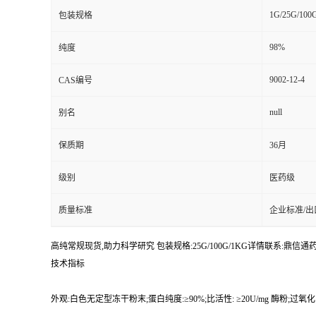
1G/25G/100
包装规格
98%
纯度
9002-12-4
CAS编号
null
别名
保质期
36月
级别
医药级
质量标准
企业标准/出
高纯常规现货,助力科学研究 包装规格:25G/100G/1KG详情联系:鼎信通药业【:
技术指标
外观:白色无定型冻干粉末;蛋白纯度:≥90%;比活性: ≥20U/mg 酶粉;过氧化氢酶: ≤0