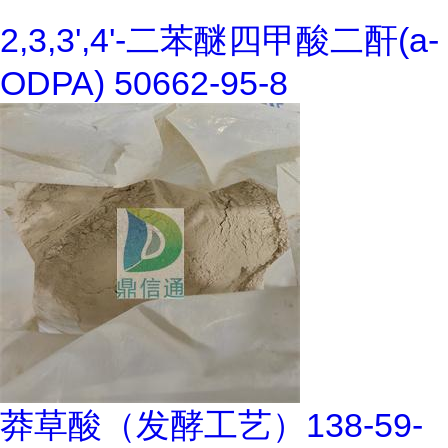
2,3,3',4'-二苯醚四甲酸二酐(a-
ODPA) 50662-95-8
莽草酸（发酵工艺）138-59-