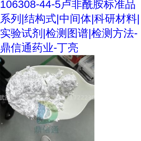
106308-44-5卢非酰胺标准品
系列|结构式|中间体|科研材料|
实验试剂|检测图谱|检测方法-
鼎信通药业-丁亮