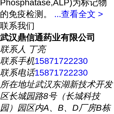
Phosphatase,ALP)为标记物
的免疫检测。
...
查看全文 >
联系我们
武汉鼎信通药业有限公司
联系人
丁亮
联系手机
15871722230
联系电话
15871722230
所在地址
武汉东湖新技术开发
区长城园路8号（长城科技
园）园区内A、B、D厂房B栋