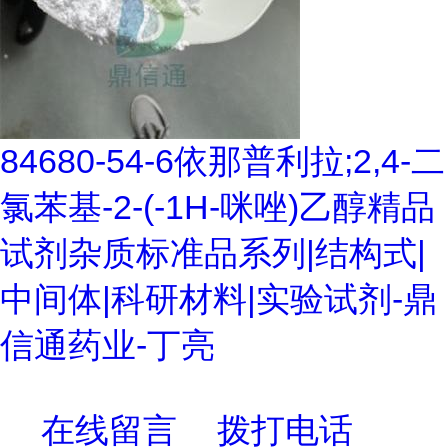
84680-54-6依那普利拉;2,4-二
氯苯基-2-(-1H-咪唑)乙醇精品
试剂杂质标准品系列|结构式|
中间体|科研材料|实验试剂-鼎
信通药业-丁亮
在线留言
拨打电话