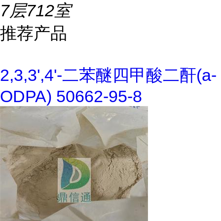
7层712室
推荐产品
2,3,3',4'-二苯醚四甲酸二酐(a-
ODPA) 50662-95-8