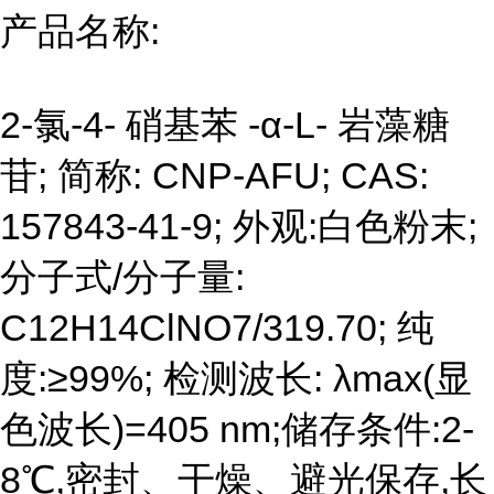
产品名称:
2-氯-4- 硝基苯 -α-L- 岩藻糖
苷; 简称: CNP-AFU; CAS:
157843-41-9; 外观:白色粉末;
分子式/分子量:
C12H14ClNO7/319.70; 纯
度:≥99%; 检测波长: λmax(显
色波长)=405 nm;储存条件:2-
8℃,密封、干燥、避光保存,长