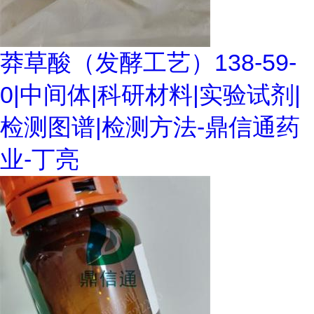
莽草酸（发酵工艺）138-59-
0|中间体|科研材料|实验试剂|
检测图谱|检测方法-鼎信通药
业-丁亮