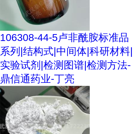
106308-44-5卢非酰胺标准品
系列|结构式|中间体|科研材料|
实验试剂|检测图谱|检测方法-
鼎信通药业-丁亮