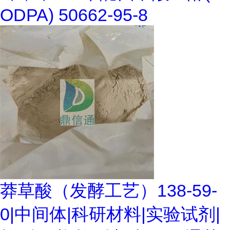
ODPA) 50662-95-8
莽草酸（发酵工艺）138-59-
0|中间体|科研材料|实验试剂|