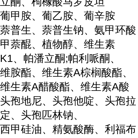
立酮、枸橼酸马罗皮坦
葡甲胺、葡乙胺、葡辛胺
萘普生、萘普生钠、氨甲环酸
甲萘醌、植物醇、维生素
K1、帕潘立酮;帕利哌酮、
维胺酯、维生素A棕榈酸酯、
维生素A醋酸酯、维生素A酸
头孢地尼、头孢他啶、头孢拉
定、头孢匹林钠、
西甲硅油、精氨酸酶、利福布