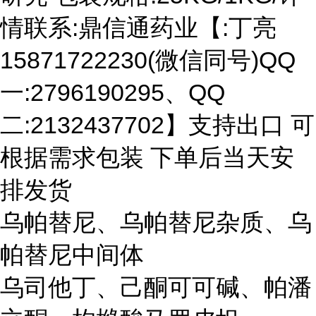
情联系:鼎信通药业【:丁亮
15871722230(微信同号)QQ
一:2796190295、QQ
二:2132437702】支持出口 可
根据需求包装 下单后当天安
排发货
乌帕替尼、乌帕替尼杂质、乌
帕替尼中间体
乌司他丁、己酮可可碱、帕潘