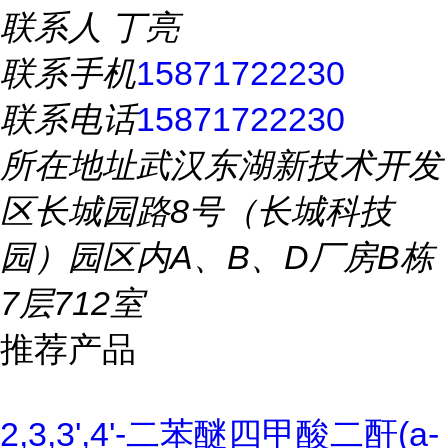
联系人
丁亮
联系手机
15871722230
联系电话
15871722230
所在地址
武汉东湖新技术开发
区长城园路8号（长城科技
园）园区内A、B、D厂房B栋
7层712室
推荐产品
2,3,3',4'-二苯醚四甲酸二酐(a-