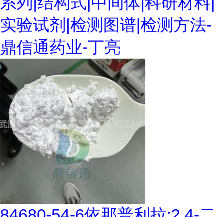
系列|结构式|中间体|科研材料|
实验试剂|检测图谱|检测方法-
鼎信通药业-丁亮
84680-54-6依那普利拉;2,4-二