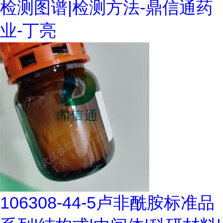
检测图谱|检测方法-鼎信通药
业-丁亮
106308-44-5卢非酰胺标准品