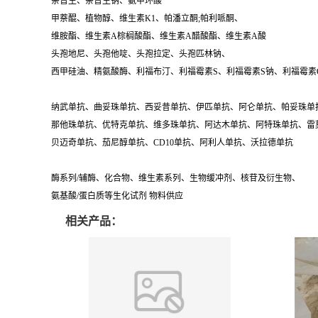
萘普生、萘普生钠、氨甲环酸
甲萘醌、植物醇、维生素K1、帕潘立酮;帕利哌酮、
维胺酯、维生素A棕榈酸酯、维生素A醋酸酯、维生素A酸
头孢地尼、头孢他啶、头孢拉定、头孢匹林钠、
西甲硅油、精氨酸酶、利福布汀、利福霉素S、利福霉素S钠、利福霉素
纳武单抗、曲妥珠单抗、西妥昔单抗、伊匹单抗、阿仑单抗、帕妥珠单
那他珠单抗、优特克单抗、维多珠单抗、阿达木单抗、阿特珠单抗、雷
贝迈奇单抗、茄尼醇单抗、CD10单抗、阿利人单抗、沃拉德单抗
酶系列/辅酶、化合物、维生素系列、生物缓冲剂、核苷及衍生物、
氨基酸/蛋白质等生化试剂 物料供应
相关产品：