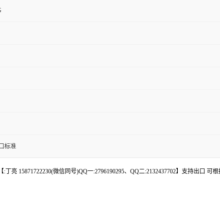
G
口标准
 15871722230(微信同号)QQ一:2796190295、QQ二:2132437702】支持出