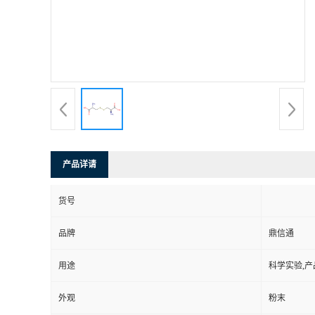
产品详请
货号
品牌
鼎信通
用途
科学实验,产
外观
粉末