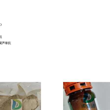
O
抗
莫芦单抗