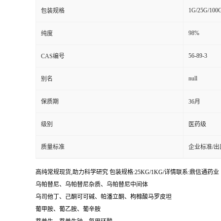
1G/25G/100
包装规格
98%
纯度
56-89-3
CAS编号
null
别名
保质期
36月
级别
医药级
质量标准
企业标准/出
高纯常规现货,助力科学研究 包装规格:25KG/1KG/详情联系:鼎信通药业【:丁亮
乌帕替尼、乌帕替尼杂质、乌帕替尼中间体
乌司他丁、己酮可可碱、帕潘立酮、枸橼酸马罗皮坦
葡甲胺、葡乙胺、葡辛胺