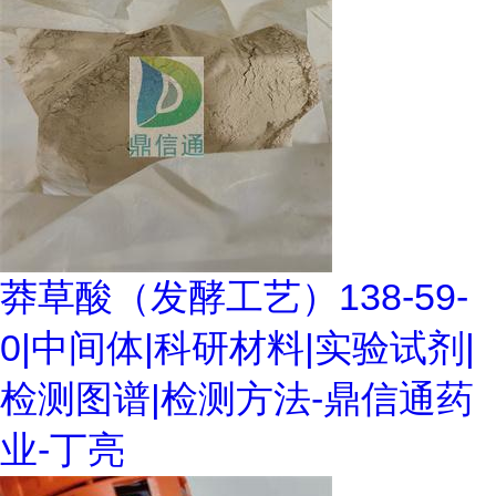
莽草酸（发酵工艺）138-59-
0|中间体|科研材料|实验试剂|
检测图谱|检测方法-鼎信通药
业-丁亮