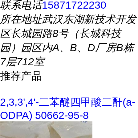
联系电话
15871722230
所在地址
武汉东湖新技术开发
区长城园路8号（长城科技
园）园区内A、B、D厂房B栋
7层712室
推荐产品
2,3,3',4'-二苯醚四甲酸二酐(a-
ODPA) 50662-95-8