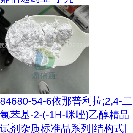
84680-54-6依那普利拉;2,4-二
氯苯基-2-(-1H-咪唑)乙醇精品
试剂杂质标准品系列|结构式|