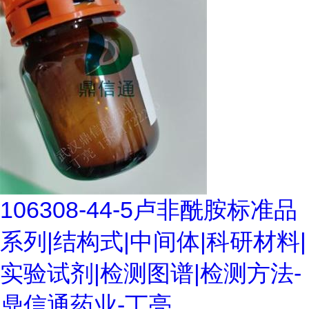
106308-44-5卢非酰胺标准品
系列|结构式|中间体|科研材料|
实验试剂|检测图谱|检测方法-
鼎信通药业-丁亮