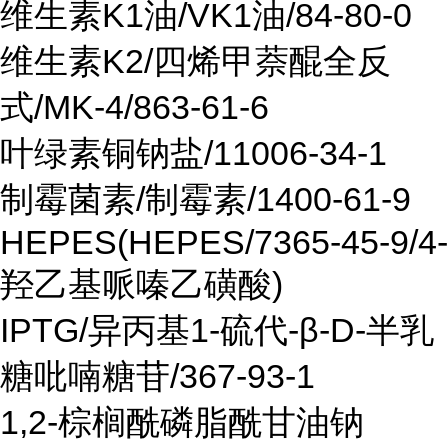
维生素K1油/VK1油/84-80-0
维生素K2/四烯甲萘醌全反
式/MK-4/863-61-6
叶绿素铜钠盐/11006-34-1
制霉菌素/制霉素/1400-61-9
HEPES(HEPES/7365-45-9/4-
羟乙基哌嗪乙磺酸)
IPTG/异丙基1-硫代-β-D-半乳
糖吡喃糖苷/367-93-1
1,2-棕榈酰磷脂酰甘油钠