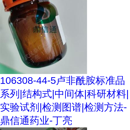
106308-44-5卢非酰胺标准品
系列|结构式|中间体|科研材料|
实验试剂|检测图谱|检测方法-
鼎信通药业-丁亮