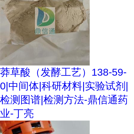
莽草酸（发酵工艺）138-59-
0|中间体|科研材料|实验试剂|
检测图谱|检测方法-鼎信通药
业-丁亮