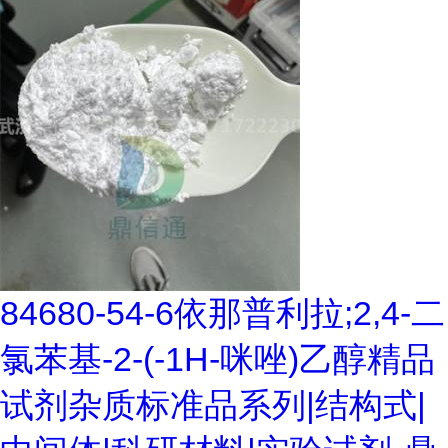
84680-54-6依那普利拉;2,4-二
氯苯基-2-(-1H-咪唑)乙醇精品
试剂杂质标准品系列|结构式|