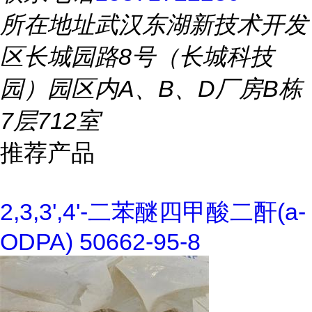
所在地址
武汉东湖新技术开发
区长城园路8号（长城科技
园）园区内A、B、D厂房B栋
7层712室
推荐产品
2,3,3',4'-二苯醚四甲酸二酐(a-
ODPA) 50662-95-8