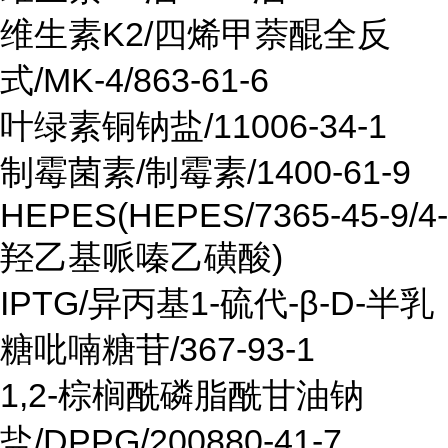
维生素K2/四烯甲萘醌全反
式/MK-4/863-61-6
叶绿素铜钠盐/11006-34-1
制霉菌素/制霉素/1400-61-9
HEPES(HEPES/7365-45-9/4-
羟乙基哌嗪乙磺酸)
IPTG/异丙基1-硫代-β-D-半乳
糖吡喃糖苷/367-93-1
1,2-棕榈酰磷脂酰甘油钠
盐/DPPG/200880-41-7