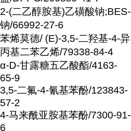
2-(二乙醇胺基)乙磺酸钠;BES-
钠/66992-27-6
苯烯莫德/ (E)-3,5-二羟基-4-异
丙基二苯乙烯/79338-84-4
α-D-甘露糖五乙酸酯/4163-
65-9
3,5-二氟-4-氰基苯酚/123843-
57-2
4-马来酰亚胺基苯酚/7300-91-
6