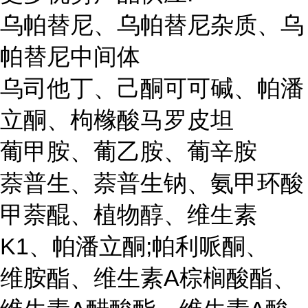
乌帕替尼、乌帕替尼杂质、乌
帕替尼中间体
乌司他丁、己酮可可碱、帕潘
立酮、枸橼酸马罗皮坦
葡甲胺、葡乙胺、葡辛胺
萘普生、萘普生钠、氨甲环酸
甲萘醌、植物醇、维生素
K1、帕潘立酮;帕利哌酮、
维胺酯、维生素A棕榈酸酯、