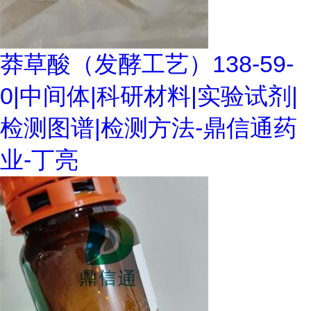
莽草酸（发酵工艺）138-59-
0|中间体|科研材料|实验试剂|
检测图谱|检测方法-鼎信通药
业-丁亮