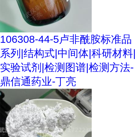
106308-44-5卢非酰胺标准品
系列|结构式|中间体|科研材料|
实验试剂|检测图谱|检测方法-
鼎信通药业-丁亮