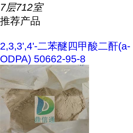
7层712室
推荐产品
2,3,3',4'-二苯醚四甲酸二酐(a-
ODPA) 50662-95-8