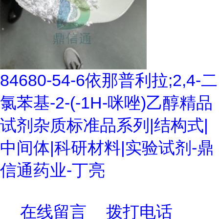
84680-54-6依那普利拉;2,4-二
氯苯基-2-(-1H-咪唑)乙醇精品
试剂杂质标准品系列|结构式|
中间体|科研材料|实验试剂-鼎
信通药业-丁亮
在线留言
拨打电话