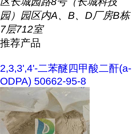
区长城园路8号（长城科技
园）园区内A、B、D厂房B栋
7层712室
推荐产品
2,3,3',4'-二苯醚四甲酸二酐(a-
ODPA) 50662-95-8