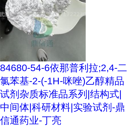
84680-54-6依那普利拉;2,4-二
氯苯基-2-(-1H-咪唑)乙醇精品
试剂杂质标准品系列|结构式|
中间体|科研材料|实验试剂-鼎
信通药业-丁亮