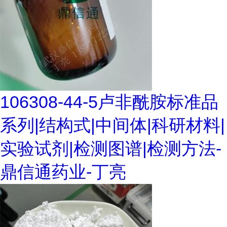
106308-44-5卢非酰胺标准品
系列|结构式|中间体|科研材料|
实验试剂|检测图谱|检测方法-
鼎信通药业-丁亮