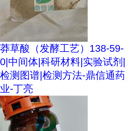
莽草酸（发酵工艺）138-59-
0|中间体|科研材料|实验试剂|
检测图谱|检测方法-鼎信通药
业-丁亮