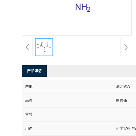
产品详请
产地
湖北武汉
品牌
鼎信通
货号
用途
科学实验,产