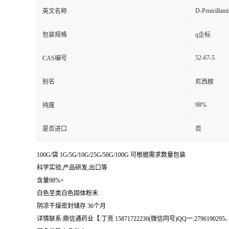
D-Penicillami
英文名称
包装规格
q企标
52-67-5
CAS编号
别名
尼西胺
98%
纯度
是否进口
否
100G/袋 1G/5G/10G/25G/50G/100G 可根据需求数量包装
科学实验,产品研发,出口等
含量98%+
白色至类白色固体粉末
阴凉干燥密封储存 36个月
详情联系:鼎信通药业【:丁亮 15871722230(微信同号)QQ一:2796190