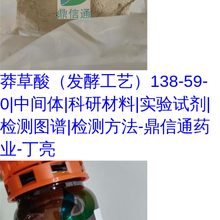
莽草酸（发酵工艺）138-59-
0|中间体|科研材料|实验试剂|
检测图谱|检测方法-鼎信通药
业-丁亮