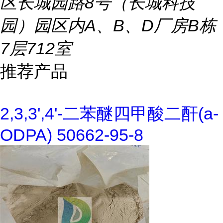
区长城园路8号（长城科技
园）园区内A、B、D厂房B栋
7层712室
推荐产品
2,3,3',4'-二苯醚四甲酸二酐(a-
ODPA) 50662-95-8