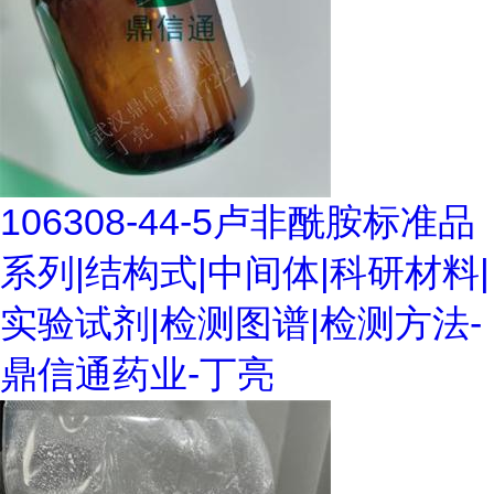
106308-44-5卢非酰胺标准品
系列|结构式|中间体|科研材料|
实验试剂|检测图谱|检测方法-
鼎信通药业-丁亮