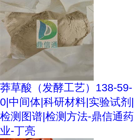
莽草酸（发酵工艺）138-59-
0|中间体|科研材料|实验试剂|
检测图谱|检测方法-鼎信通药
业-丁亮