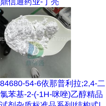
鼎信通药业-丁亮
84680-54-6依那普利拉;2,4-二
氯苯基-2-(-1H-咪唑)乙醇精品
试剂杂质标准品系列|结构式|