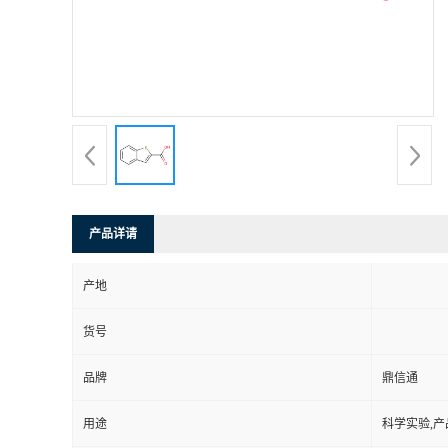
产品详请
产地
货号
品牌
鼎信通
用途
科学实验,产