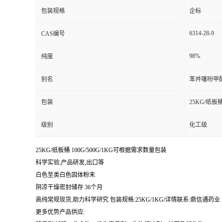
包装规格
企标
6314-28-9
CAS编号
98%
纯度
别名
苯并噻吩甲
包装
25KG/纸板
级别
化工级
25KG/纸板桶 100G/500G/1KG可根据需求数量包装
科学实验,产品研发,出口等
白色至类白色固体粉末
阴凉干燥密封储存 36个月
高纯常规现货,助力科学研究 包装规格:25KG/1KG/详情联系:鼎信通药业【:丁亮
更多优势产品供应: