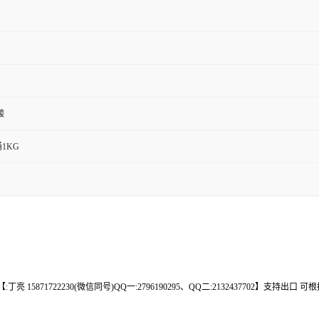
酸
桶1KG
 15871722230(微信同号)QQ一:2796190295、QQ二:2132437702】支持出