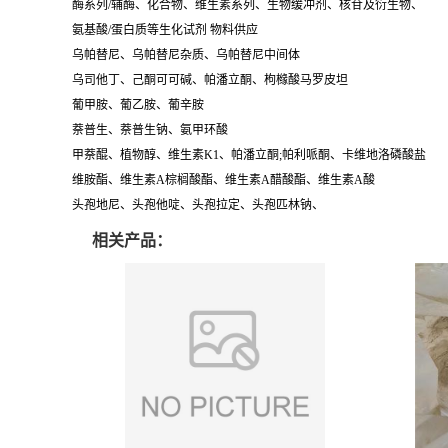
酶系列/辅酶、化合物、维生素系列、生物缓冲剂、核苷及衍生物、
氨基酸/蛋白质等生化试剂 物料供应
乌帕替尼、乌帕替尼杂质、乌帕替尼中间体
乌司他丁、己酮可可碱、帕潘立酮、枸橼酸马罗皮坦
葡甲胺、葡乙胺、葡辛胺
萘普生、萘普生钠、氨甲环酸
甲萘醌、植物醇、维生素K1、帕潘立酮;帕利哌酮、卡维地洛磷酸盐
维胺酯、维生素A棕榈酸酯、维生素A醋酸酯、维生素A酸
头孢地尼、头孢他啶、头孢拉定、头孢匹林钠、
相关产品：