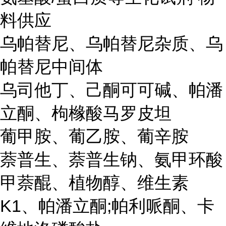
料供应
乌帕替尼、乌帕替尼杂质、乌
帕替尼中间体
乌司他丁、己酮可可碱、帕潘
立酮、枸橼酸马罗皮坦
葡甲胺、葡乙胺、葡辛胺
萘普生、萘普生钠、氨甲环酸
甲萘醌、植物醇、维生素
K1、帕潘立酮;帕利哌酮、卡