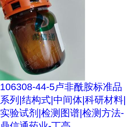
106308-44-5卢非酰胺标准品
系列|结构式|中间体|科研材料|
实验试剂|检测图谱|检测方法-
鼎信通药业-丁亮