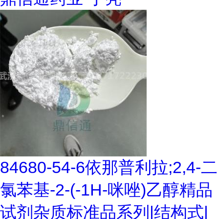
84680-54-6依那普利拉;2,4-二
氯苯基-2-(-1H-咪唑)乙醇精品
试剂杂质标准品系列|结构式|