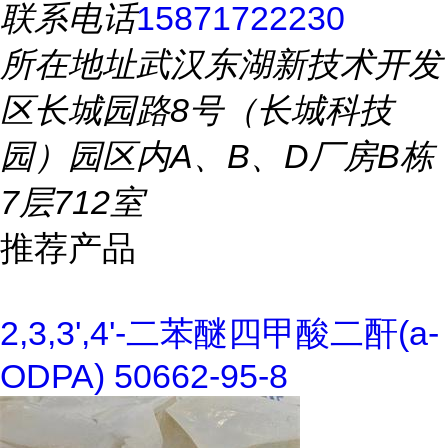
联系电话
15871722230
所在地址
武汉东湖新技术开发
区长城园路8号（长城科技
园）园区内A、B、D厂房B栋
7层712室
推荐产品
2,3,3',4'-二苯醚四甲酸二酐(a-
ODPA) 50662-95-8