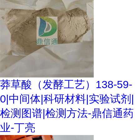
莽草酸（发酵工艺）138-59-
0|中间体|科研材料|实验试剂|
检测图谱|检测方法-鼎信通药
业-丁亮