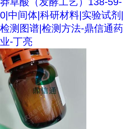
莽草酸（发酵工艺）138-59-
0|中间体|科研材料|实验试剂|
检测图谱|检测方法-鼎信通药
业-丁亮