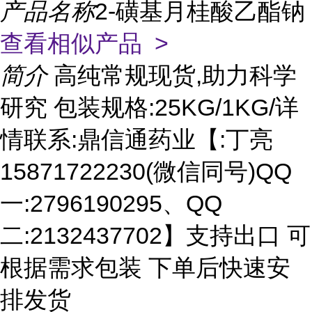
产品名称
2-磺基月桂酸乙酯钠
查看相似产品 >
简介
高纯常规现货,助力科学
研究 包装规格:25KG/1KG/详
情联系:鼎信通药业【:丁亮
15871722230(微信同号)QQ
一:2796190295、QQ
二:2132437702】支持出口 可
根据需求包装 下单后快速安
排发货