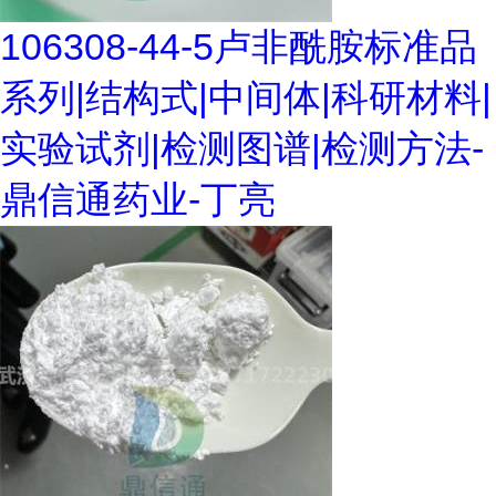
106308-44-5卢非酰胺标准品
系列|结构式|中间体|科研材料|
实验试剂|检测图谱|检测方法-
鼎信通药业-丁亮