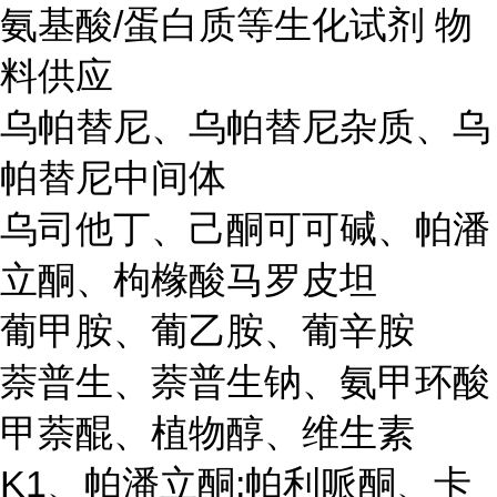
氨基酸/蛋白质等生化试剂 物
料供应
乌帕替尼、乌帕替尼杂质、乌
帕替尼中间体
乌司他丁、己酮可可碱、帕潘
立酮、枸橼酸马罗皮坦
葡甲胺、葡乙胺、葡辛胺
萘普生、萘普生钠、氨甲环酸
甲萘醌、植物醇、维生素
K1、帕潘立酮;帕利哌酮、卡