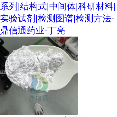
系列|结构式|中间体|科研材料|
实验试剂|检测图谱|检测方法-
鼎信通药业-丁亮