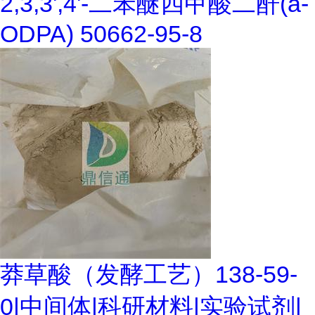
2,3,3',4'-二苯醚四甲酸二酐(a-
ODPA) 50662-95-8
莽草酸（发酵工艺）138-59-
0|中间体|科研材料|实验试剂|