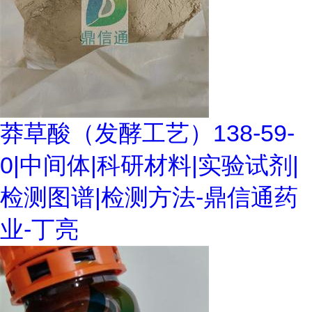
莽草酸（发酵工艺）138-59-
0|中间体|科研材料|实验试剂|
检测图谱|检测方法-鼎信通药
业-丁亮