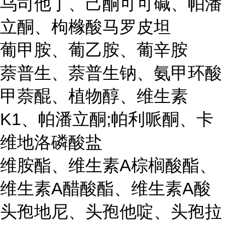
乌司他丁、己酮可可碱、帕潘
立酮、枸橼酸马罗皮坦
葡甲胺、葡乙胺、葡辛胺
萘普生、萘普生钠、氨甲环酸
甲萘醌、植物醇、维生素
K1、帕潘立酮;帕利哌酮、卡
维地洛磷酸盐
维胺酯、维生素A棕榈酸酯、
维生素A醋酸酯、维生素A酸
头孢地尼、头孢他啶、头孢拉