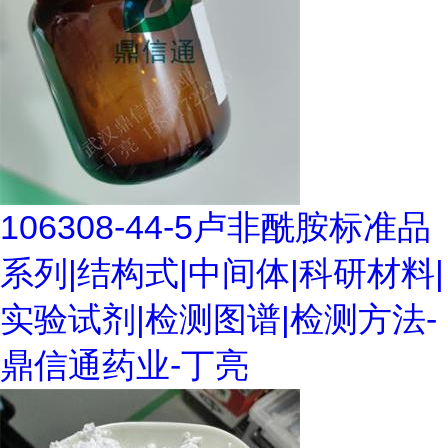
106308-44-5卢非酰胺标准品
系列|结构式|中间体|科研材料|
实验试剂|检测图谱|检测方法-
鼎信通药业-丁亮