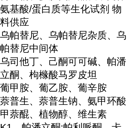
氨基酸/蛋白质等生化试剂 物
料供应
乌帕替尼、乌帕替尼杂质、乌
帕替尼中间体
乌司他丁、己酮可可碱、帕潘
立酮、枸橼酸马罗皮坦
葡甲胺、葡乙胺、葡辛胺
萘普生、萘普生钠、氨甲环酸
甲萘醌、植物醇、维生素
K1、帕潘立酮;帕利哌酮、卡