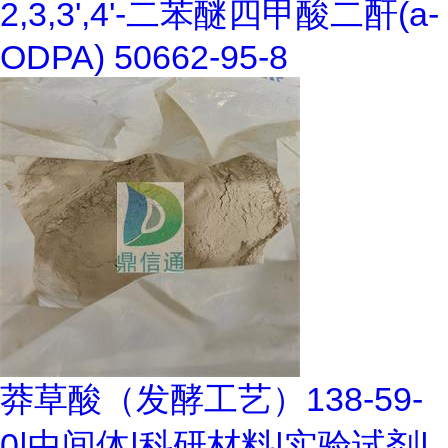
2,3,3',4'-二苯醚四甲酸二酐(a-
ODPA) 50662-95-8
莽草酸（发酵工艺）138-59-
0|中间体|科研材料|实验试剂|