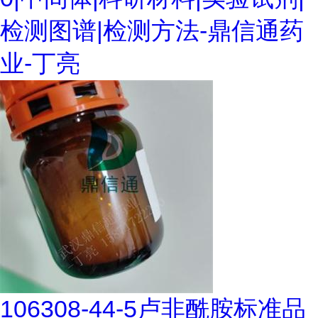
检测图谱|检测方法-鼎信通药
业-丁亮
106308-44-5卢非酰胺标准品