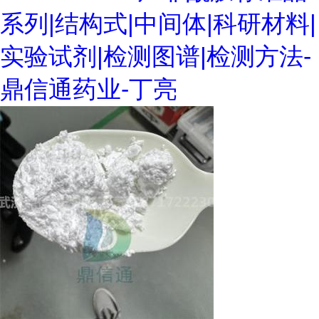
系列|结构式|中间体|科研材料|
实验试剂|检测图谱|检测方法-
鼎信通药业-丁亮