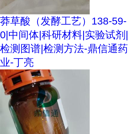
莽草酸（发酵工艺）138-59-
0|中间体|科研材料|实验试剂|
检测图谱|检测方法-鼎信通药
业-丁亮