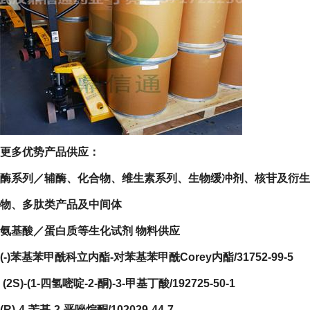
更多优势产品供应：
酶系列／辅酶、化合物、维生素系列、生物缓冲剂、核苷及衍生
物、多肽类产品及中间体
氨基酸／蛋白质等生化试剂 物料供应
(-)苯基苯甲酰科立内酯-对苯基苯甲酰Corey内酯/31752-99-5
(2S)-(1-四氢嘧啶-2-酮)-3-甲基丁酸/192725-50-1
(R)-4-苄基-2-恶唑烷酮/102029-44-7