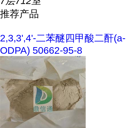
7层712室
推荐产品
2,3,3',4'-二苯醚四甲酸二酐(a-
ODPA) 50662-95-8