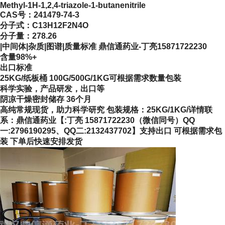
Methyl-1H-1,2,4-triazole-1-butanenitrile
CAS号：
241479-74-3
分子式：
C13H12F2N4O
分子量：
278.26
|中间体|杂质|图谱|质量标准 鼎信通药业-丁亮15871722230
含量98%+
出口标准
25KG/纸板桶 100G/500G/1KG可根据需求数量包装
科学实验，产品研发，出口等
阴凉干燥密封储存 36个月
高纯常规现货，助力科学研究 包装规格：25KG/1KG/详情联
系：鼎信通药业【:丁亮 15871722230（微信同号）QQ
一:2796190295、QQ二:2132437702】支持出口 可根据需求包
装 下单后快速安排发货