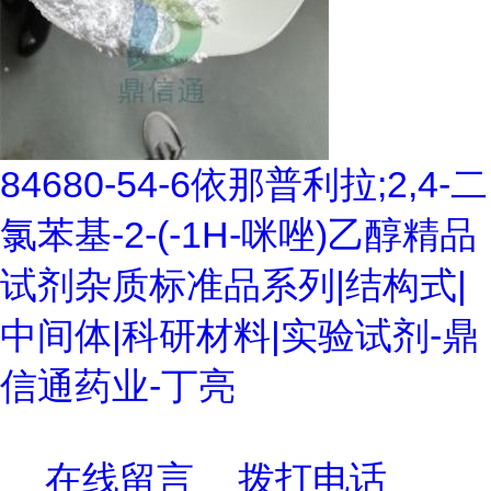
84680-54-6依那普利拉;2,4-二
氯苯基-2-(-1H-咪唑)乙醇精品
试剂杂质标准品系列|结构式|
中间体|科研材料|实验试剂-鼎
信通药业-丁亮
在线留言
拨打电话