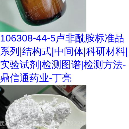
106308-44-5卢非酰胺标准品
系列|结构式|中间体|科研材料|
实验试剂|检测图谱|检测方法-
鼎信通药业-丁亮