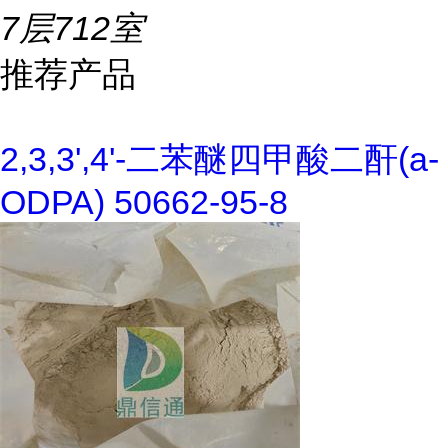
7层712室
推荐产品
2,3,3',4'-二苯醚四甲酸二酐(a-
ODPA) 50662-95-8