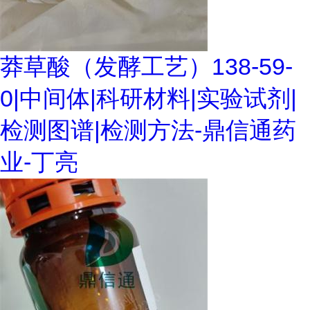
莽草酸（发酵工艺）138-59-
0|中间体|科研材料|实验试剂|
检测图谱|检测方法-鼎信通药
业-丁亮