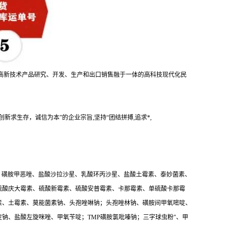
高新技术产品研究、开发、生产和出口销售融于一体的高科技现代化民
求生存，诚信为本”的企业宗旨,坚持“团结拼搏,追求*,
、磺胺甲恶唑、盐酸沙拉沙星、乳酸环丙沙星、盐酸土霉素、泰妙菌素、
硫酸庆大霉素、硫酸新霉素、硫酸安普霉素、卡那霉素、单硫酸卡那霉
素、土霉素、莫能菌素钠、头孢唑啉钠；头孢唑林钠、磺胺间甲氧嘧啶、
钠、盐酸左旋咪唑、甲氧苄啶；TMP磺胺氯吡嗪钠；三字球虫粉"、甲