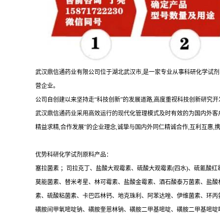
武汉鼎信通药业有限公司位于湖北武汉市,是一家专业从事科研化学试
营企业。
公司自创建以来坚持走“科技创新”的发展道路,高度重视科技创新研究开
武汉鼎信通药业采用高效运行的现代化管理模式及时有效的为国内外客户
精益求精,合作发展”的企业理念,诚挚与国内外同仁精诚合作,互利互惠,
优势科研化学试剂原料产品：
塞拉菌素 ；司拉克丁、盐酸大观霉素、硫酸大观霉素(四水)、硫氰
莫能菌素、替米考星、林可霉素、盐酸金霉素、酒石酸泰万菌素、盐酸
素、硫酸粘菌素、卡巴匹林钙、地克珠利、阿苯达唑、伊维菌素、环丙
磺胺间甲氧嘧啶钠、磺胺奎恩林钠、磺胺二甲基嘧啶、磺胺二甲基嘧啶