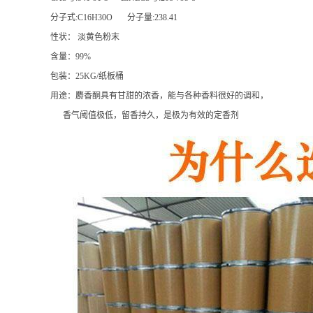
分子式:C16H30O 分子量:238.41
性状： 淡黄色粉末
含量：99%
包装：25KG/纸板桶
用途：麝香酮具有甘甜的浓香，能与各种香料很好的调和，
香气阈值极低，留香持久，是极为有效的定香剂