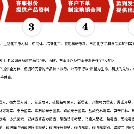
剂、生物化工原材料、中间体、精细化工、农用科研原料、日用化学品和食品添加剂等
发工作,公司高品质产品*北美、西欧、东南亚以及中南美洲等多个*和地区。
提供全方位、便捷和完善的产品技术服务。公司奉行以“质量为生命，科技为先导，创新
携手共赢。
酸红霉素、强力霉素碱、、氟苯尼考、硫酸粘杆菌素、新霉素、盐酸强力霉素、恩诺沙星
林可霉素、泰乐菌素、酒石酸泰乐菌素、磷酸泰乐菌素、盐酸克林霉素、氨苄西林、
氨嗪、多杀菌素、延胡索算泰妙菌素、磷酸替米考星、马度米星铵、盐霉素、恩拉霉
呐、磺胺噻唑钠磺胺喹噁啉钠；磺胺喹恶啉钠、磺胺嘧啶、磺胺嘧啶钠、磺胺二甲嘧啶