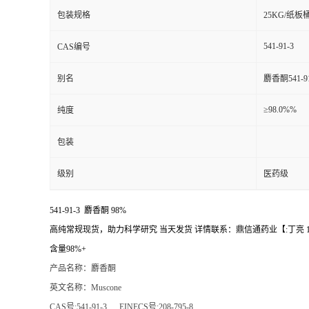
包装规格
25KG/纸
541-91-3
CAS编号
别名
麝香酮541-91
≥98.0%%
纯度
包装
级别
医药级
541-91-3 麝香酮 98%
高纯常规现货，助力科学研究 当天发货 详情联系：鼎信通药业【:丁亮 1587
含量98%+
产品名称：麝香酮
英文名称：Muscone
CAS号:541-91-3 EINECS号:208-795-8