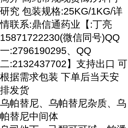
研究 包装规格:25KG/1KG/详
情联系:鼎信通药业【:丁亮
15871722230(微信同号)QQ
一:2796190295、QQ
二:2132437702】支持出口 可
根据需求包装 下单后当天安
排发货
乌帕替尼、乌帕替尼杂质、乌
帕替尼中间体