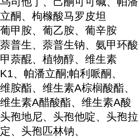
乌司他丁、己酮可可碱、帕潘
立酮、枸橼酸马罗皮坦
葡甲胺、葡乙胺、葡辛胺
萘普生、萘普生钠、氨甲环酸
甲萘醌、植物醇、维生素
K1、帕潘立酮;帕利哌酮、
维胺酯、维生素A棕榈酸酯、
维生素A醋酸酯、维生素A酸
头孢地尼、头孢他啶、头孢拉
定、头孢匹林钠、