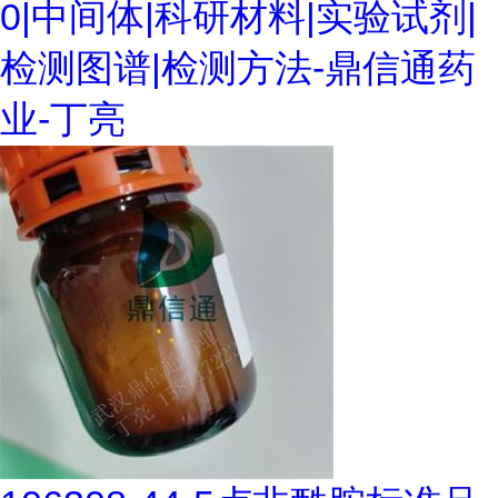
0|中间体|科研材料|实验试剂|
检测图谱|检测方法-鼎信通药
业-丁亮