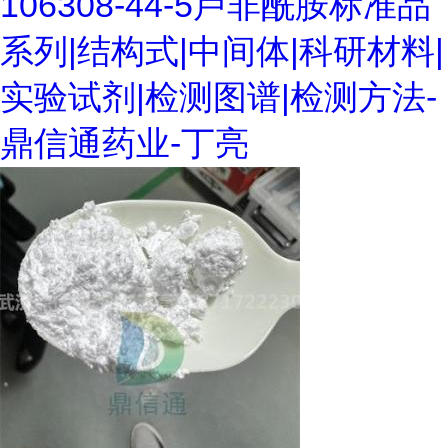
106308-44-5卢非酰胺标准品
系列|结构式|中间体|科研材料|
实验试剂|检测图谱|检测方法-
鼎信通药业-丁亮