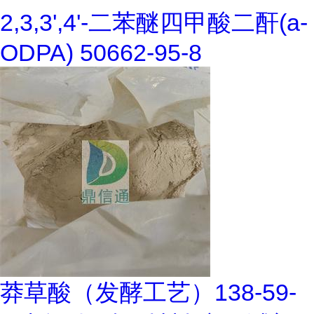
2,3,3',4'-二苯醚四甲酸二酐(a-
ODPA) 50662-95-8
莽草酸（发酵工艺）138-59-