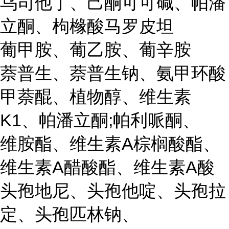
乌司他丁、己酮可可碱、帕潘
立酮、枸橼酸马罗皮坦
葡甲胺、葡乙胺、葡辛胺
萘普生、萘普生钠、氨甲环酸
甲萘醌、植物醇、维生素
K1、帕潘立酮;帕利哌酮、
维胺酯、维生素A棕榈酸酯、
维生素A醋酸酯、维生素A酸
头孢地尼、头孢他啶、头孢拉
定、头孢匹林钠、