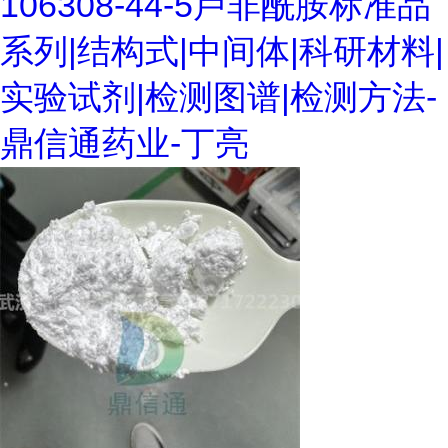
106308-44-5卢非酰胺标准品
系列|结构式|中间体|科研材料|
实验试剂|检测图谱|检测方法-
鼎信通药业-丁亮