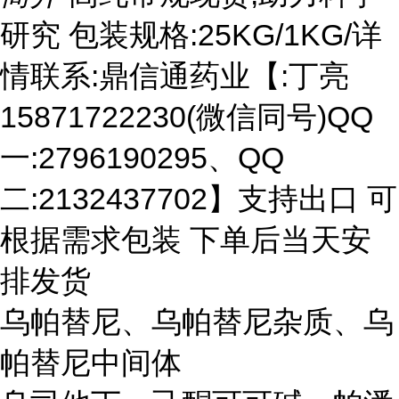
研究 包装规格:25KG/1KG/详
情联系:鼎信通药业【:丁亮
15871722230(微信同号)QQ
一:2796190295、QQ
二:2132437702】支持出口 可
根据需求包装 下单后当天安
排发货
乌帕替尼、乌帕替尼杂质、乌
帕替尼中间体