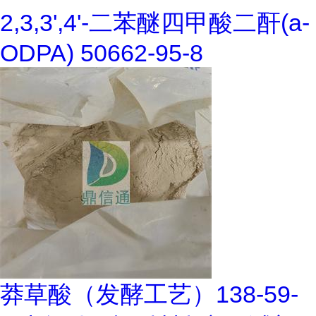
2,3,3',4'-二苯醚四甲酸二酐(a-
ODPA) 50662-95-8
莽草酸（发酵工艺）138-59-