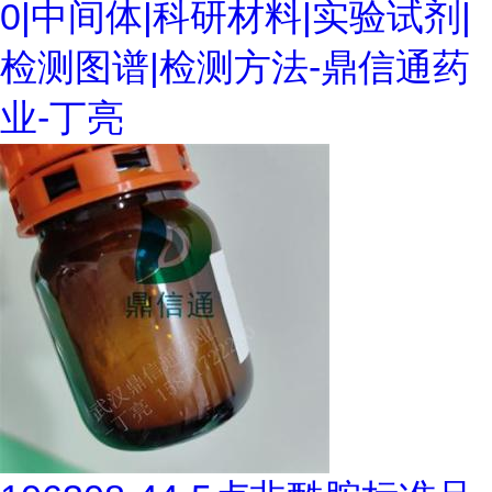
0|中间体|科研材料|实验试剂|
检测图谱|检测方法-鼎信通药
业-丁亮