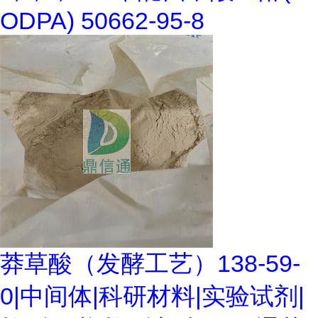
ODPA) 50662-95-8
莽草酸（发酵工艺）138-59-
0|中间体|科研材料|实验试剂|