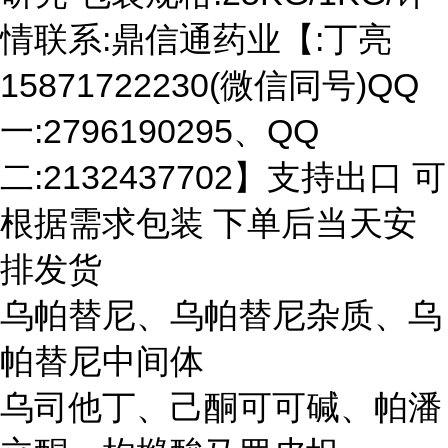
情联系:鼎信通药业【:丁亮
15871722230(微信同号)QQ
一:2796190295、QQ
二:2132437702】支持出口 可
根据需求包装 下单后当天安
排发货
乌帕替尼、乌帕替尼杂质、乌
帕替尼中间体
乌司他丁、己酮可可碱、帕潘