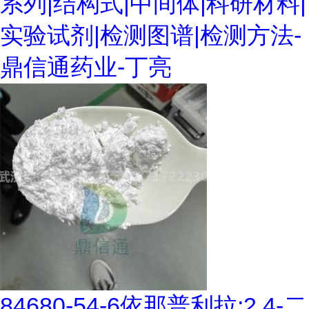
系列|结构式|中间体|科研材料|
实验试剂|检测图谱|检测方法-
鼎信通药业-丁亮
84680-54-6依那普利拉;2,4-二