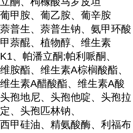
立酮、枸橼酸马罗皮坦
葡甲胺、葡乙胺、葡辛胺
萘普生、萘普生钠、氨甲环酸
甲萘醌、植物醇、维生素
K1、帕潘立酮;帕利哌酮、
维胺酯、维生素A棕榈酸酯、
维生素A醋酸酯、维生素A酸
头孢地尼、头孢他啶、头孢拉
定、头孢匹林钠、
西甲硅油、精氨酸酶、利福布