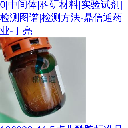
0|中间体|科研材料|实验试剂|
检测图谱|检测方法-鼎信通药
业-丁亮