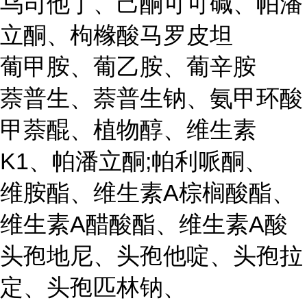
乌司他丁、己酮可可碱、帕潘
立酮、枸橼酸马罗皮坦
葡甲胺、葡乙胺、葡辛胺
萘普生、萘普生钠、氨甲环酸
甲萘醌、植物醇、维生素
K1、帕潘立酮;帕利哌酮、
维胺酯、维生素A棕榈酸酯、
维生素A醋酸酯、维生素A酸
头孢地尼、头孢他啶、头孢拉
定、头孢匹林钠、