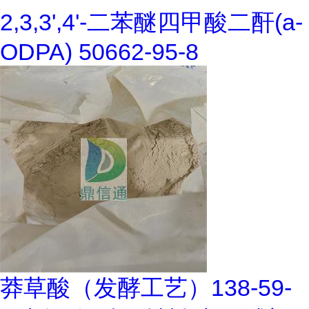
2,3,3',4'-二苯醚四甲酸二酐(a-
ODPA) 50662-95-8
莽草酸（发酵工艺）138-59-