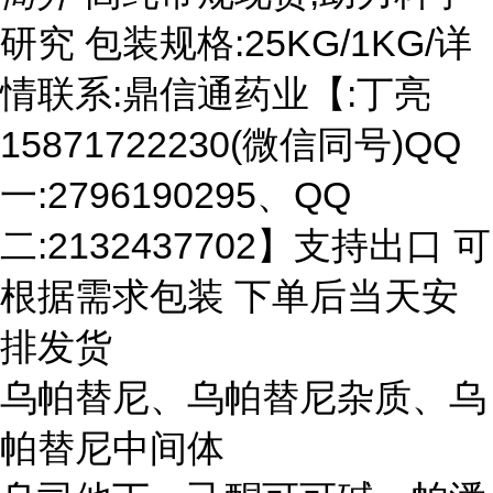
研究 包装规格:25KG/1KG/详
情联系:鼎信通药业【:丁亮
15871722230(微信同号)QQ
一:2796190295、QQ
二:2132437702】支持出口 可
根据需求包装 下单后当天安
排发货
乌帕替尼、乌帕替尼杂质、乌
帕替尼中间体