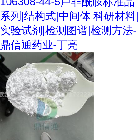
106308-44-5卢非酰胺标准品
系列|结构式|中间体|科研材料|
实验试剂|检测图谱|检测方法-
鼎信通药业-丁亮