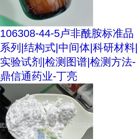
106308-44-5卢非酰胺标准品
系列|结构式|中间体|科研材料|
实验试剂|检测图谱|检测方法-
鼎信通药业-丁亮