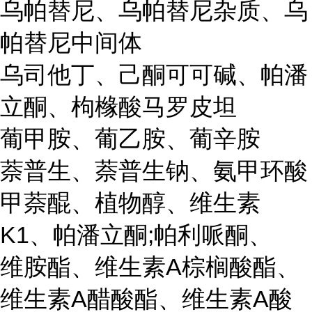
乌帕替尼、乌帕替尼杂质、乌
帕替尼中间体
乌司他丁、己酮可可碱、帕潘
立酮、枸橼酸马罗皮坦
葡甲胺、葡乙胺、葡辛胺
萘普生、萘普生钠、氨甲环酸
甲萘醌、植物醇、维生素
K1、帕潘立酮;帕利哌酮、
维胺酯、维生素A棕榈酸酯、
维生素A醋酸酯、维生素A酸