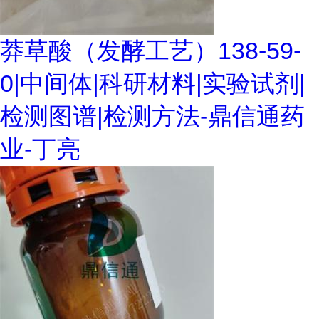
莽草酸（发酵工艺）138-59-
0|中间体|科研材料|实验试剂|
检测图谱|检测方法-鼎信通药
业-丁亮