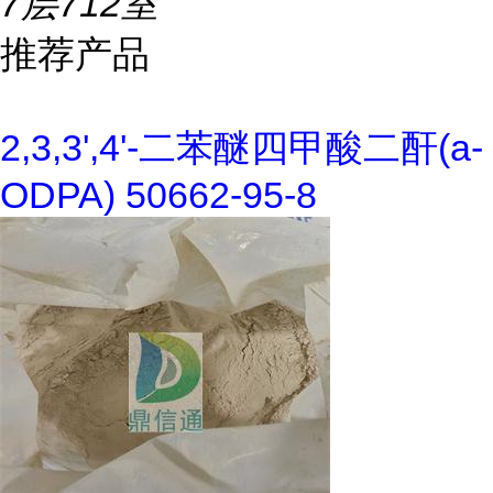
7层712室
推荐产品
2,3,3',4'-二苯醚四甲酸二酐(a-
ODPA) 50662-95-8