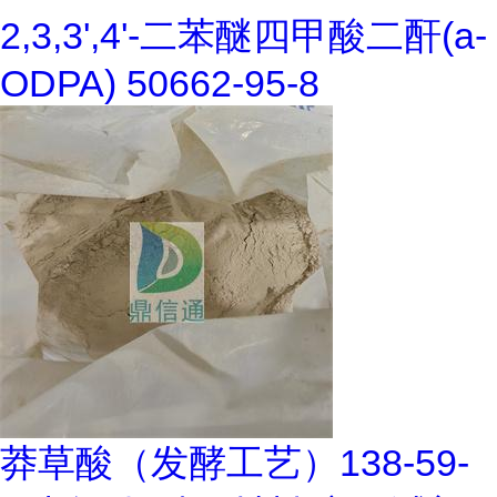
2,3,3',4'-二苯醚四甲酸二酐(a-
ODPA) 50662-95-8
莽草酸（发酵工艺）138-59-