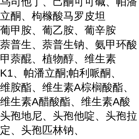
乌司他丁、己酮可可碱、帕潘
立酮、枸橼酸马罗皮坦
葡甲胺、葡乙胺、葡辛胺
萘普生、萘普生钠、氨甲环酸
甲萘醌、植物醇、维生素
K1、帕潘立酮;帕利哌酮、
维胺酯、维生素A棕榈酸酯、
维生素A醋酸酯、维生素A酸
头孢地尼、头孢他啶、头孢拉
定、头孢匹林钠、