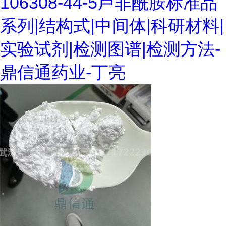
106308-44-5卢非酰胺标准品
系列|结构式|中间体|科研材料|
实验试剂|检测图谱|检测方法-
鼎信通药业-丁亮