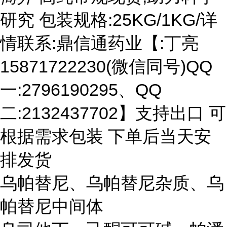
研究 包装规格:25KG/1KG/详
情联系:鼎信通药业【:丁亮
15871722230(微信同号)QQ
一:2796190295、QQ
二:2132437702】支持出口 可
根据需求包装 下单后当天安
排发货
乌帕替尼、乌帕替尼杂质、乌
帕替尼中间体