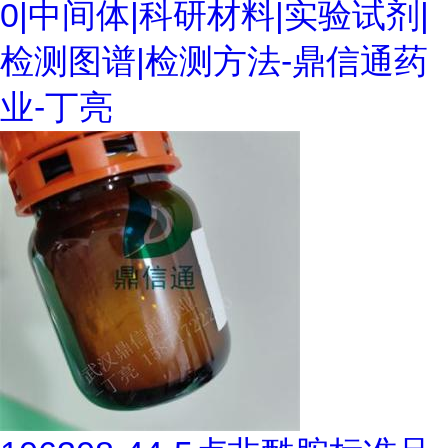
0|中间体|科研材料|实验试剂|
检测图谱|检测方法-鼎信通药
业-丁亮