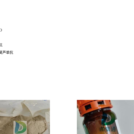
O
抗
莫芦单抗