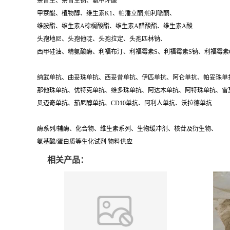
萘普生、萘普生钠、氨甲环酸
甲萘醌、植物醇、维生素K1、帕潘立酮;帕利哌酮、
维胺酯、维生素A棕榈酸酯、维生素A醋酸酯、维生素A酸
头孢地尼、头孢他啶、头孢拉定、头孢匹林钠、
西甲硅油、精氨酸酶、利福布汀、利福霉素S、利福霉素S钠、利福霉素
纳武单抗、曲妥珠单抗、西妥昔单抗、伊匹单抗、阿仑单抗、帕妥珠单
那他珠单抗、优特克单抗、维多珠单抗、阿达木单抗、阿特珠单抗、雷
贝迈奇单抗、茄尼醇单抗、CD10单抗、阿利人单抗、沃拉德单抗
酶系列/辅酶、化合物、维生素系列、生物缓冲剂、核苷及衍生物、
氨基酸/蛋白质等生化试剂 物料供应
相关产品：