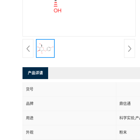
产品详请
货号
品牌
鼎信通
用途
科学实验,产
外观
粉末