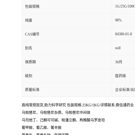
1G/25G/100
包装规格
98%
纯度
84380-01-8
CAS编号
null
别名
保质期
36月
级别
医药级
质量标准
企业标准/出
高纯常规现货,助力科学研究 包装规格:25KG/1KG/详情联系:鼎信通药业【:丁亮
乌帕替尼、乌帕替尼杂质、乌帕替尼中间体
乌司他丁、己酮可可碱、帕潘立酮、枸橼酸马罗皮坦
葡甲胺、葡乙胺、葡辛胺