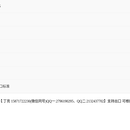
G
口标准
 15871722230(微信同号)QQ一:2796190295、QQ二:2132437702】支持出