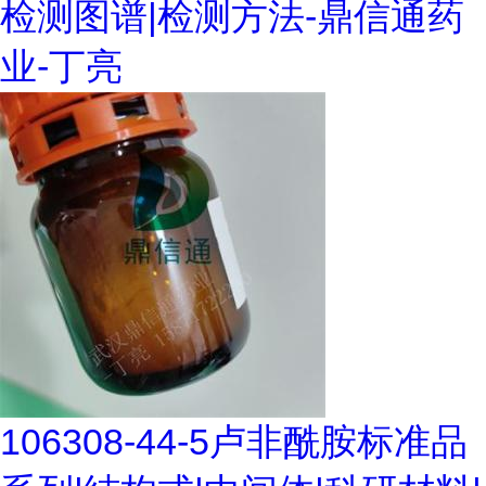
检测图谱|检测方法-鼎信通药
业-丁亮
106308-44-5卢非酰胺标准品