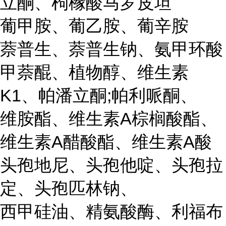
立酮、枸橼酸马罗皮坦
葡甲胺、葡乙胺、葡辛胺
萘普生、萘普生钠、氨甲环酸
甲萘醌、植物醇、维生素
K1、帕潘立酮;帕利哌酮、
维胺酯、维生素A棕榈酸酯、
维生素A醋酸酯、维生素A酸
头孢地尼、头孢他啶、头孢拉
定、头孢匹林钠、
西甲硅油、精氨酸酶、利福布