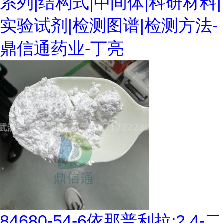
系列|结构式|中间体|科研材料|
实验试剂|检测图谱|检测方法-
鼎信通药业-丁亮
84680-54-6依那普利拉;2,4-二