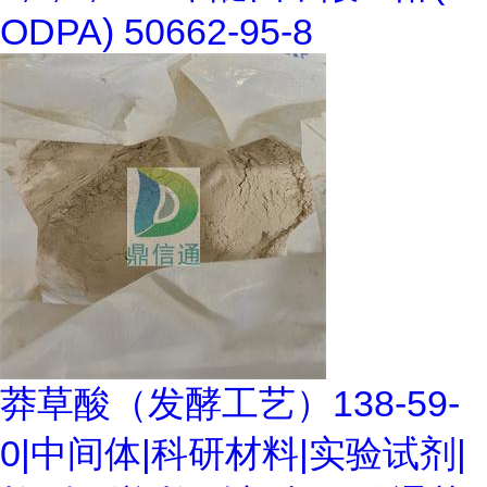
ODPA) 50662-95-8
莽草酸（发酵工艺）138-59-
0|中间体|科研材料|实验试剂|