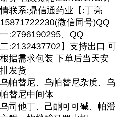
情联系:鼎信通药业【:丁亮
15871722230(微信同号)QQ
一:2796190295、QQ
二:2132437702】支持出口 可
根据需求包装 下单后当天安
排发货
乌帕替尼、乌帕替尼杂质、乌
帕替尼中间体
乌司他丁、己酮可可碱、帕潘