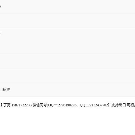
G
2
口标准
 15871722230(微信同号)QQ一:2796190295、QQ二:2132437702】支持出