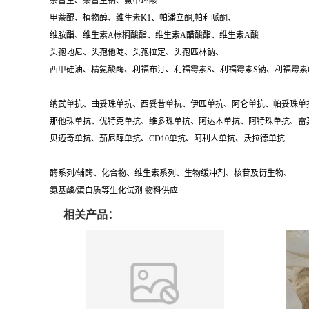
萘普生、萘普生钠、氨甲环酸
甲萘醌、植物醇、维生素K1、帕潘立酮;帕利哌酮、
维胺酯、维生素A棕榈酸酯、维生素A醋酸酯、维生素A酸
头孢地尼、头孢他啶、头孢拉定、头孢匹林钠、
西甲硅油、精氨酸酶、利福布汀、利福霉素S、利福霉素S钠、利福霉素
纳武单抗、曲妥珠单抗、西妥昔单抗、伊匹单抗、阿仑单抗、帕妥珠单
那他珠单抗、优特克单抗、维多珠单抗、阿达木单抗、阿特珠单抗、雷
贝迈奇单抗、茄尼醇单抗、CD10单抗、阿利人单抗、沃拉德单抗
酶系列/辅酶、化合物、维生素系列、生物缓冲剂、核苷及衍生物、
氨基酸/蛋白质等生化试剂 物料供应
相关产品：