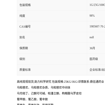
1G/25G/100
包装规格
98%
纯度
1985607-70-
CAS编号
null
别名
保质期
36月
级别
医药级
质量标准
企业标准/出
高纯常规现货,助力科学研究 包装规格:25KG/1KG/详情联系:鼎信通药业【:丁亮
乌帕替尼、乌帕替尼杂质、乌帕替尼中间体
乌司他丁、己酮可可碱、帕潘立酮、枸橼酸马罗皮坦
葡甲胺、葡乙胺、葡辛胺