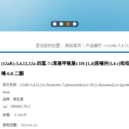
您当前的位置：
网站首页
>
产品展厅
>
(12aR)-3,4
[1,2,4]三嗪-6,8-二酮
(12aR)-3,4,12,12a-四氢-7-(苯基甲氧基)-1H-[1,4]恶嗪并[3,4-c]吡啶并 
嗪-6,8-二酮
英文名称：
(12aR)-3,4,12,12a-Tetrahydro-7-(phenylmethoxy)-1H-[1,4]oxazino[3,4-c]pyrido[2
dione
品牌：
鼎信通
cas：
1985607-70-2
价格：
￥300/件
发布日期：
2024-04-24