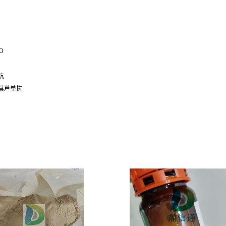
O
抗
莫芦单抗