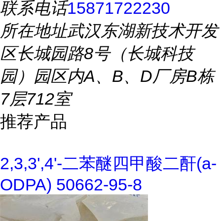
联系电话
15871722230
所在地址
武汉东湖新技术开发
区长城园路8号（长城科技
园）园区内A、B、D厂房B栋
7层712室
推荐产品
2,3,3',4'-二苯醚四甲酸二酐(a-
ODPA) 50662-95-8