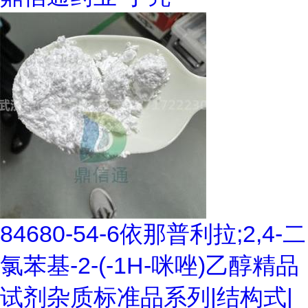
84680-54-6依那普利拉;2,4-二
氯苯基-2-(-1H-咪唑)乙醇精品
试剂杂质标准品系列|结构式|