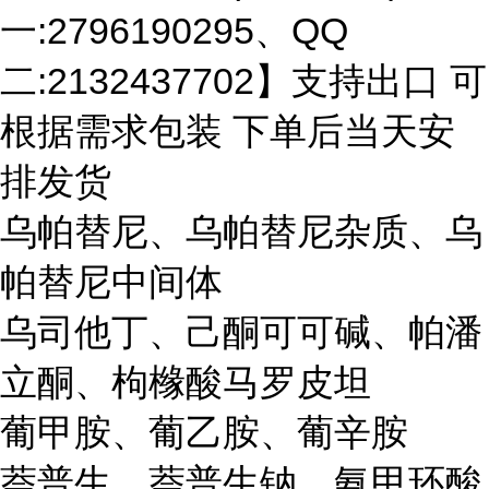
一:2796190295、QQ
二:2132437702】支持出口 可
根据需求包装 下单后当天安
排发货
乌帕替尼、乌帕替尼杂质、乌
帕替尼中间体
乌司他丁、己酮可可碱、帕潘
立酮、枸橼酸马罗皮坦
葡甲胺、葡乙胺、葡辛胺
萘普生、萘普生钠、氨甲环酸