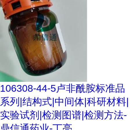
106308-44-5卢非酰胺标准品
系列|结构式|中间体|科研材料|
实验试剂|检测图谱|检测方法-
鼎信通药业-丁亮