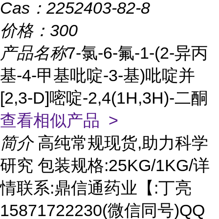
Cas：
2252403-82-8
价格：
300
产品名称
7-氯-6-氟-1-(2-异丙
基-4-甲基吡啶-3-基)吡啶并
[2,3-D]嘧啶-2,4(1H,3H)-二酮
查看相似产品 >
简介
高纯常规现货,助力科学
研究 包装规格:25KG/1KG/详
情联系:鼎信通药业【:丁亮
15871722230(微信同号)QQ