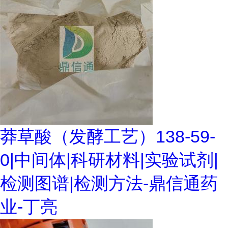
莽草酸（发酵工艺）138-59-
0|中间体|科研材料|实验试剂|
检测图谱|检测方法-鼎信通药
业-丁亮