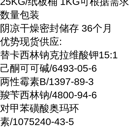
25KG/纸板桶 1KG可根据需求
数量包装
阴凉干燥密封储存 36个月
优势现货供应:
替卡西林钠克拉维酸钾15:1
己酮可可碱/6493-05-6
两性霉素B/1397-89-3
羧苄西林钠/4800-94-6
对甲苯磺酸奥玛环
素/1075240-43-5