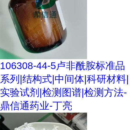
106308-44-5卢非酰胺标准品
系列|结构式|中间体|科研材料|
实验试剂|检测图谱|检测方法-
鼎信通药业-丁亮