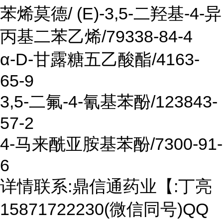
苯烯莫德/ (E)-3,5-二羟基-4-异
丙基二苯乙烯/79338-84-4
α-D-甘露糖五乙酸酯/4163-
65-9
3,5-二氟-4-氰基苯酚/123843-
57-2
4-马来酰亚胺基苯酚/7300-91-
6
详情联系:鼎信通药业【:丁亮
15871722230(微信同号)QQ