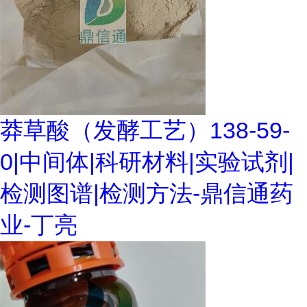
莽草酸（发酵工艺）138-59-
0|中间体|科研材料|实验试剂|
检测图谱|检测方法-鼎信通药
业-丁亮