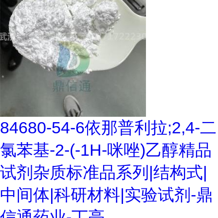
84680-54-6依那普利拉;2,4-二
氯苯基-2-(-1H-咪唑)乙醇精品
试剂杂质标准品系列|结构式|
中间体|科研材料|实验试剂-鼎
信通药业-丁亮