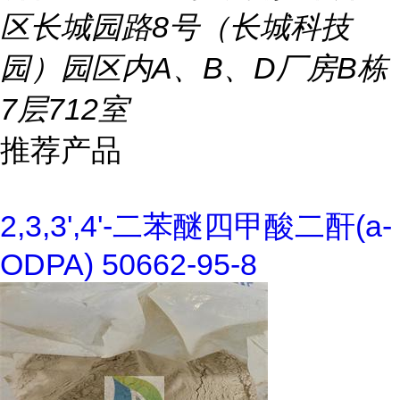
区长城园路8号（长城科技
园）园区内A、B、D厂房B栋
7层712室
推荐产品
2,3,3',4'-二苯醚四甲酸二酐(a-
ODPA) 50662-95-8