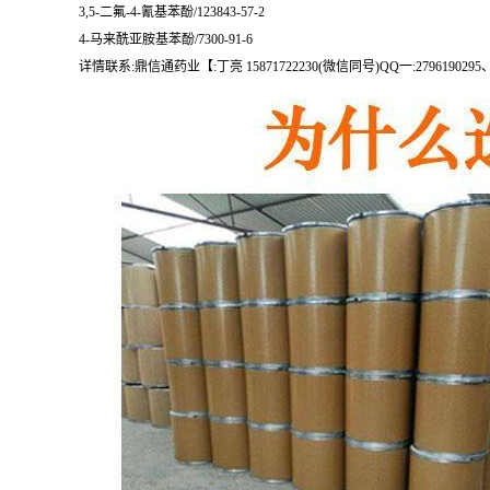
3,5-二氟-4-氰基苯酚/123843-57-2
4-马来酰亚胺基苯酚/7300-91-6
详情联系:鼎信通药业【:丁亮 15871722230(微信同号)QQ一:27961902