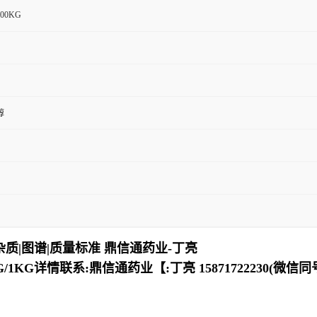
100KG
醇
|杂质|图谱|质量标准 鼎信通药业-丁亮
KG详情联系:鼎信通药业【:丁亮 15871722230(微信同号)QQ