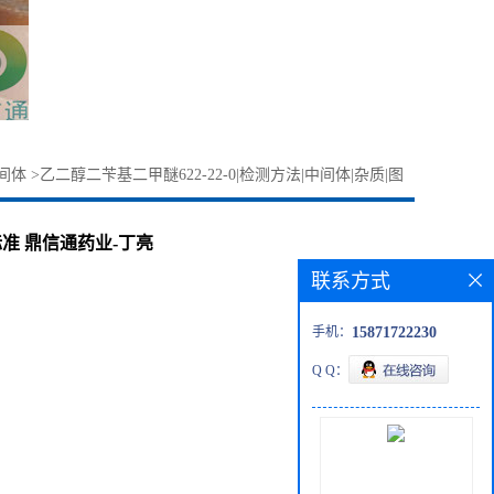
间体
>
乙二醇二苄基二甲醚622-22-0|检测方法|中间体|杂质|图
标准 鼎信通药业-丁亮
联系方式
手机：
15871722230
Q Q：