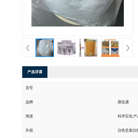
产品详请
货号
品牌
鼎信通
用途
科学实验,产
外观
白色至类白