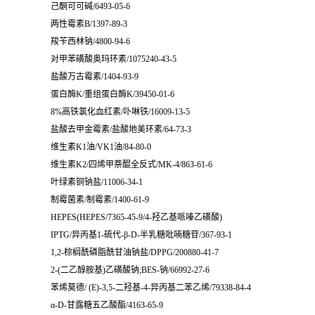
己酮可可碱/6493-05-6
两性霉素B/1397-89-3
羧苄西林钠/4800-94-6
对甲苯磺酸奥玛环素/1075240-43-5
盐酸万古霉素/1404-93-9
蛋白酶K/重组蛋白酶K/39450-01-6
8%高铁氯化血红素/卟啉铁/16009-13-5
盐酸去甲金霉素/盐酸地美环素/64-73-3
维生素K1油/VK1油/84-80-0
维生素K2/四烯甲萘醌全反式/MK-4/863-61-6
叶绿素铜钠盐/11006-34-1
制霉菌素/制霉素/1400-61-9
HEPES(HEPES/7365-45-9/4-羟乙基哌嗪乙磺酸)
IPTG/异丙基1-硫代-β-D-半乳糖吡喃糖苷/367-93-1
1,2-棕榈酰磷脂酰甘油钠盐/DPPG/200880-41-7
2-(二乙醇胺基)乙磺酸钠;BES-钠/66992-27-6
苯烯莫德/ (E)-3,5-二羟基-4-异丙基二苯乙烯/79338-84-4
α-D-甘露糖五乙酸酯/4163-65-9