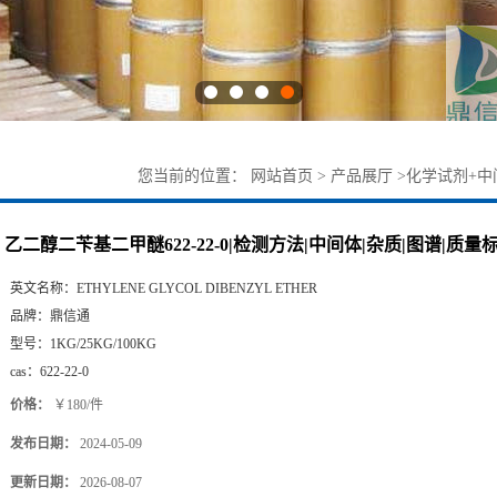
您当前的位置：
网站首页
>
产品展厅
>
化学试剂+中
谱|质量标准 鼎信通药业-丁亮
乙二醇二苄基二甲醚622-22-0|检测方法|中间体|杂质|图谱|质量
英文名称：
ETHYLENE GLYCOL DIBENZYL ETHER
品牌：
鼎信通
型号：
1KG/25KG/100KG
cas：
622-22-0
价格：
￥180/件
发布日期：
2024-05-09
更新日期：
2026-08-07