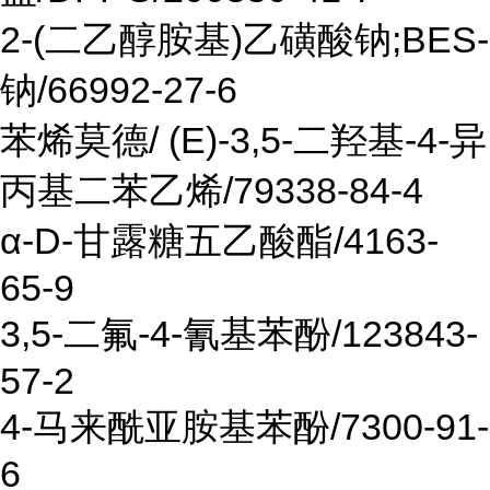
2-(二乙醇胺基)乙磺酸钠;BES-
钠/66992-27-6
苯烯莫德/ (E)-3,5-二羟基-4-异
丙基二苯乙烯/79338-84-4
α-D-甘露糖五乙酸酯/4163-
65-9
3,5-二氟-4-氰基苯酚/123843-
57-2
4-马来酰亚胺基苯酚/7300-91-
6