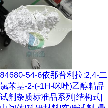
84680-54-6依那普利拉;2,4-二
氯苯基-2-(-1H-咪唑)乙醇精品
试剂杂质标准品系列|结构式|