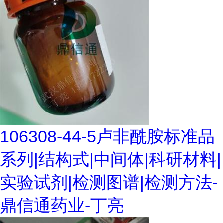
106308-44-5卢非酰胺标准品
系列|结构式|中间体|科研材料|
实验试剂|检测图谱|检测方法-
鼎信通药业-丁亮