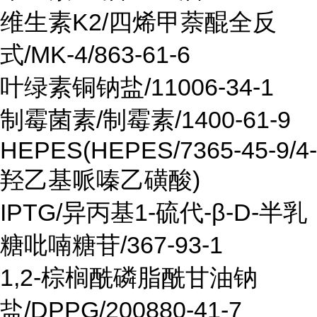
维生素K2/四烯甲萘醌全反
式/MK-4/863-61-6
叶绿素铜钠盐/11006-34-1
制霉菌素/制霉素/1400-61-9
HEPES(HEPES/7365-45-9/4-
羟乙基哌嗪乙磺酸)
IPTG/异丙基1-硫代-β-D-半乳
糖吡喃糖苷/367-93-1
1,2-棕榈酰磷脂酰甘油钠
盐/DPPG/200880-41-7