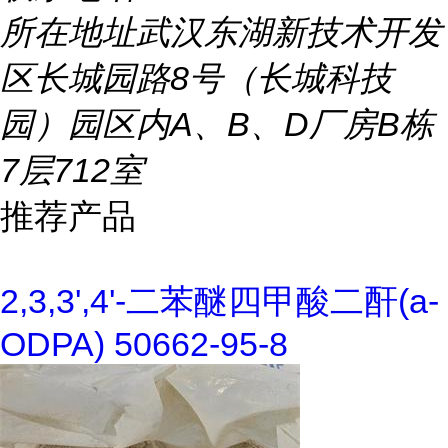
所在地址
武汉东湖新技术开发
区长城园路8号（长城科技
园）园区内A、B、D厂房B栋
7层712室
推荐产品
2,3,3',4'-二苯醚四甲酸二酐(a-
ODPA) 50662-95-8