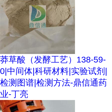
莽草酸（发酵工艺）138-59-
0|中间体|科研材料|实验试剂|
检测图谱|检测方法-鼎信通药
业-丁亮