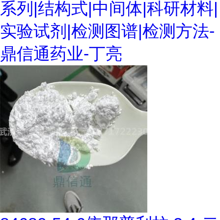
系列|结构式|中间体|科研材料|
实验试剂|检测图谱|检测方法-
鼎信通药业-丁亮