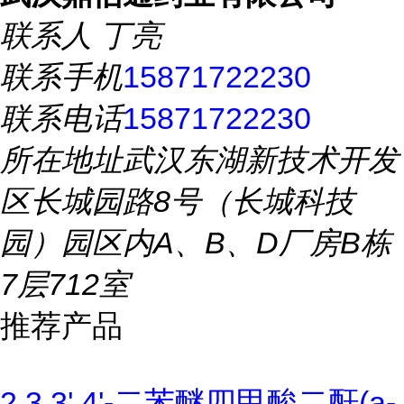
联系人
丁亮
联系手机
15871722230
联系电话
15871722230
所在地址
武汉东湖新技术开发
区长城园路8号（长城科技
园）园区内A、B、D厂房B栋
7层712室
推荐产品
2,3,3',4'-二苯醚四甲酸二酐(a-