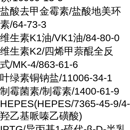
盐酸去甲金霉素/盐酸地美环
素/64-73-3
维生素K1油/VK1油/84-80-0
维生素K2/四烯甲萘醌全反
式/MK-4/863-61-6
叶绿素铜钠盐/11006-34-1
制霉菌素/制霉素/1400-61-9
HEPES(HEPES/7365-45-9/4-
羟乙基哌嗪乙磺酸)
IPTG/异丙基1-硫代-β-D-半乳