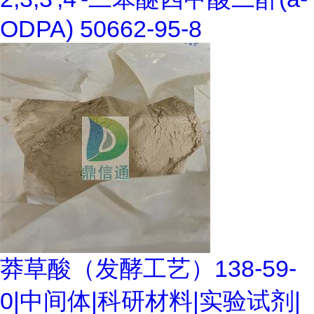
ODPA) 50662-95-8
莽草酸（发酵工艺）138-59-
0|中间体|科研材料|实验试剂|