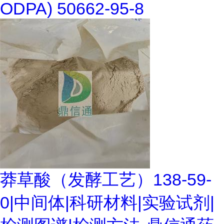
ODPA) 50662-95-8
莽草酸（发酵工艺）138-59-
0|中间体|科研材料|实验试剂|