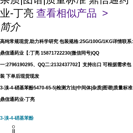
业-丁亮
查看相似产品 >
简介
高纯常规现货,助力科学研究 包装规格:25G/100G/1KG详情联系:
鼎信通药业【:丁亮 15871722230(微信同号)QQ
一:2796190295、QQ二:2132437702】支持出口 可根据需求包
装 下单后现货现发
3-溴-4-硝基苯酚5470-65-5|检测方法|中间体|杂质|图谱|质量标准
鼎信通药业-丁亮
3-溴-4-硝基苯酚