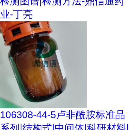
检测图谱|检测方法-鼎信通药
业-丁亮
106308-44-5卢非酰胺标准品
系列|结构式|中间体|科研材料|