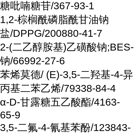
糖吡喃糖苷/367-93-1
1,2-棕榈酰磷脂酰甘油钠
盐/DPPG/200880-41-7
2-(二乙醇胺基)乙磺酸钠;BES-
钠/66992-27-6
苯烯莫德/ (E)-3,5-二羟基-4-异
丙基二苯乙烯/79338-84-4
α-D-甘露糖五乙酸酯/4163-
65-9
3,5-二氟-4-氰基苯酚/123843-