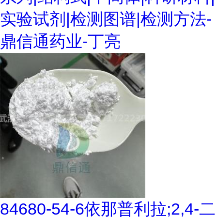
实验试剂|检测图谱|检测方法-
鼎信通药业-丁亮
84680-54-6依那普利拉;2,4-二