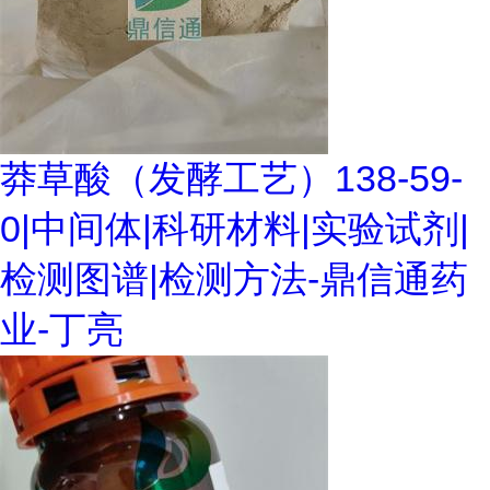
莽草酸（发酵工艺）138-59-
0|中间体|科研材料|实验试剂|
检测图谱|检测方法-鼎信通药
业-丁亮