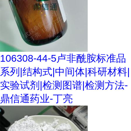
106308-44-5卢非酰胺标准品
系列|结构式|中间体|科研材料|
实验试剂|检测图谱|检测方法-
鼎信通药业-丁亮