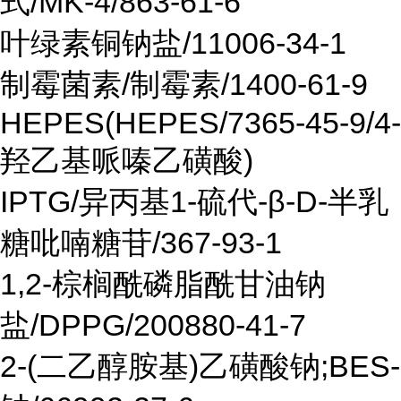
式/MK-4/863-61-6
叶绿素铜钠盐/11006-34-1
制霉菌素/制霉素/1400-61-9
HEPES(HEPES/7365-45-9/4-
羟乙基哌嗪乙磺酸)
IPTG/异丙基1-硫代-β-D-半乳
糖吡喃糖苷/367-93-1
1,2-棕榈酰磷脂酰甘油钠
盐/DPPG/200880-41-7
2-(二乙醇胺基)乙磺酸钠;BES-