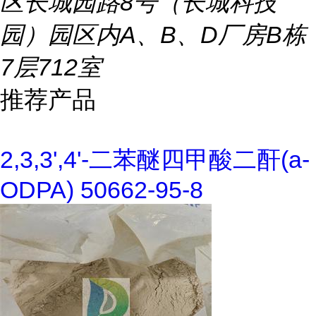
区长城园路8号（长城科技
园）园区内A、B、D厂房B栋
7层712室
推荐产品
2,3,3',4'-二苯醚四甲酸二酐(a-
ODPA) 50662-95-8