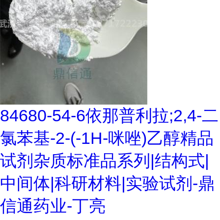
84680-54-6依那普利拉;2,4-二
氯苯基-2-(-1H-咪唑)乙醇精品
试剂杂质标准品系列|结构式|
中间体|科研材料|实验试剂-鼎
信通药业-丁亮