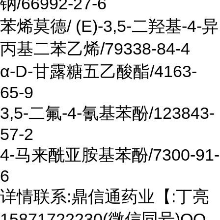
钠/66992-27-6
苯烯莫德/ (E)-3,5-二羟基-4-异
丙基二苯乙烯/79338-84-4
α-D-甘露糖五乙酸酯/4163-
65-9
3,5-二氟-4-氰基苯酚/123843-
57-2
4-马来酰亚胺基苯酚/7300-91-
6
详情联系:鼎信通药业【:丁亮
15871722230(微信同号)QQ