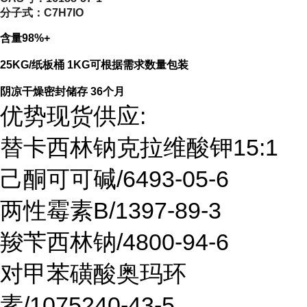
分子式：
C7H7IO
含量98%+
25KG/纸板桶 1KG可根据需求数量包装
阴凉干燥密封储存 36个月
优势现货供应:
替卡西林钠克拉维酸钾15:1
己酮可可碱/6493-05-6
两性霉素B/1397-89-3
羧苄西林钠/4800-94-6
对甲苯磺酸奥玛环
素/1075240-43-5