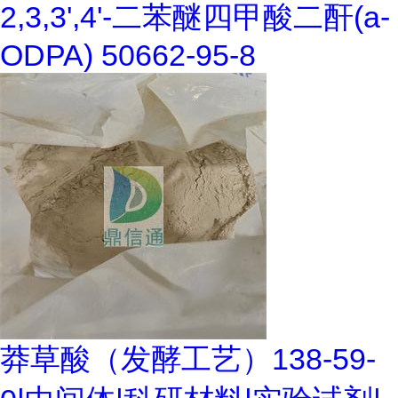
2,3,3',4'-二苯醚四甲酸二酐(a-
ODPA) 50662-95-8
莽草酸（发酵工艺）138-59-