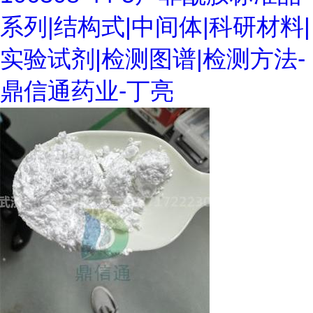
系列|结构式|中间体|科研材料|
实验试剂|检测图谱|检测方法-
鼎信通药业-丁亮