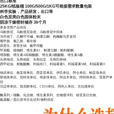
出口标准
25KG/纸板桶 100G/500G/1KG可根据需求数量包装
科学实验，产品研发，出口等
白色至类白色固体粉末
阴凉干燥密封储存 36个月
更多优势产品供应：
乌帕替尼、乌帕替尼杂质、乌帕替尼中间体
乌司他丁、己酮可可碱、帕潘立酮、枸橼酸马罗皮坦
葡甲胺、葡乙胺、葡辛胺
萘普生、萘普生钠、氨甲环酸
甲萘醌、植物醇、维生素K1、帕潘立酮；帕利哌酮、
维胺酯、维生素A棕榈酸酯、维生素A醋酸酯、维生素A酸
头孢地尼、头孢他啶、头孢拉定、头孢匹林钠、
西甲硅油、精氨酸酶、利福布汀、利福霉素S、利福霉素S钠、利福霉素O
纳武单抗、曲妥珠单抗、西妥昔单抗、伊匹单抗、阿仑单抗、帕妥珠单抗
那他珠单抗、优特克单抗、维多珠单抗、阿达木单抗、阿特珠单抗、雷莫芦单
抗
贝迈奇单抗、茄尼醇单抗、CD10单抗、阿利人单抗、沃拉德单抗
酶系列／辅酶、化合物、维生素系列、生物缓冲剂、核苷及衍生物、
氨基酸／蛋白质等生化试剂 物料供应