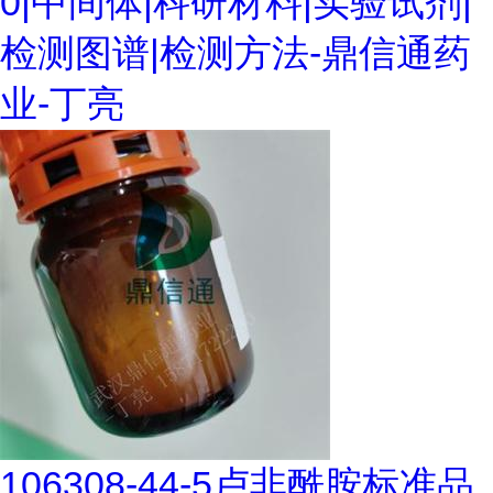
0|中间体|科研材料|实验试剂|
检测图谱|检测方法-鼎信通药
业-丁亮
106308-44-5卢非酰胺标准品