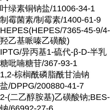
叶绿素铜钠盐/11006-34-1
制霉菌素/制霉素/1400-61-9
HEPES(HEPES/7365-45-9/4-
羟乙基哌嗪乙磺酸)
IPTG/异丙基1-硫代-β-D-半乳
糖吡喃糖苷/367-93-1
1,2-棕榈酰磷脂酰甘油钠
盐/DPPG/200880-41-7
2-(二乙醇胺基)乙磺酸钠;BES-
钠/66992-27-6