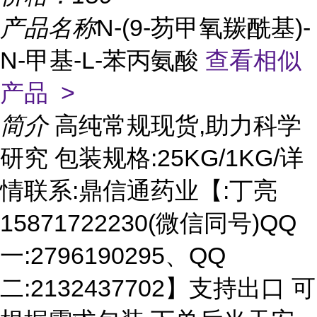
产品名称
N-(9-芴甲氧羰酰基)-
N-甲基-L-苯丙氨酸
查看相似
产品 >
简介
高纯常规现货,助力科学
研究 包装规格:25KG/1KG/详
情联系:鼎信通药业【:丁亮
15871722230(微信同号)QQ
一:2796190295、QQ
二:2132437702】支持出口 可