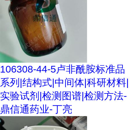
106308-44-5卢非酰胺标准品
系列|结构式|中间体|科研材料|
实验试剂|检测图谱|检测方法-
鼎信通药业-丁亮