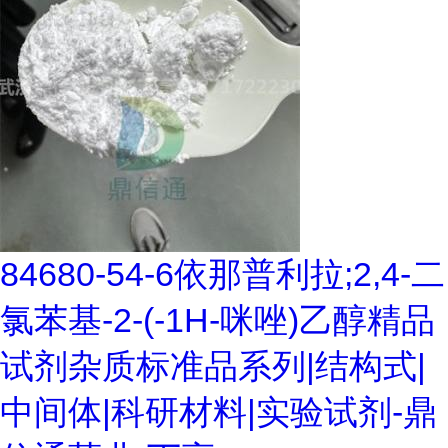
84680-54-6依那普利拉;2,4-二
氯苯基-2-(-1H-咪唑)乙醇精品
试剂杂质标准品系列|结构式|
中间体|科研材料|实验试剂-鼎