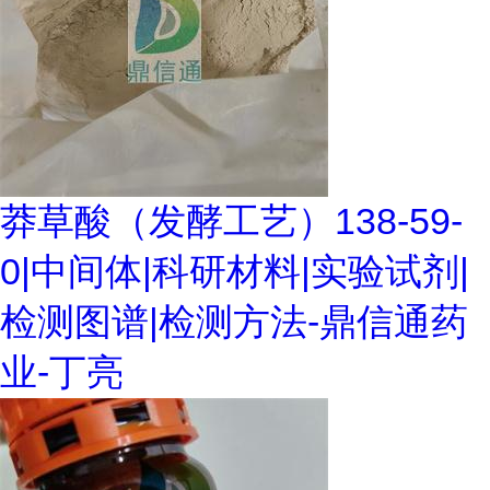
莽草酸（发酵工艺）138-59-
0|中间体|科研材料|实验试剂|
检测图谱|检测方法-鼎信通药
业-丁亮