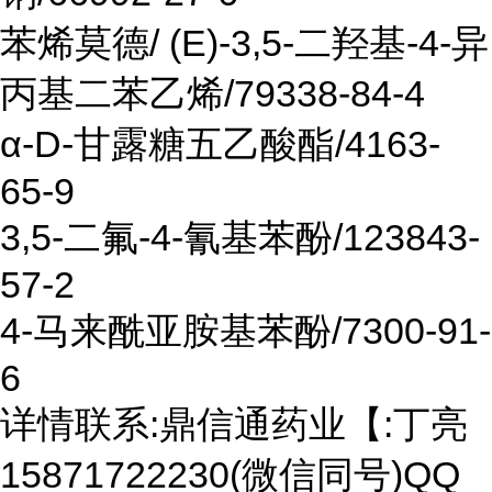
苯烯莫德/ (E)-3,5-二羟基-4-异
丙基二苯乙烯/79338-84-4
α-D-甘露糖五乙酸酯/4163-
65-9
3,5-二氟-4-氰基苯酚/123843-
57-2
4-马来酰亚胺基苯酚/7300-91-
6
详情联系:鼎信通药业【:丁亮
15871722230(微信同号)QQ