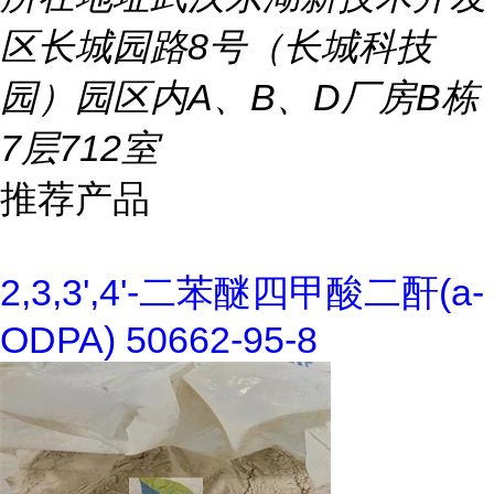
区长城园路8号（长城科技
园）园区内A、B、D厂房B栋
7层712室
推荐产品
2,3,3',4'-二苯醚四甲酸二酐(a-
ODPA) 50662-95-8