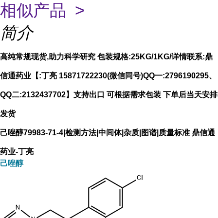
相似产品 >
简介
高纯常规现货,助力科学研究 包装规格:25KG/1KG/详情联系:鼎
信通药业【:丁亮 15871722230(微信同号)QQ一:2796190295、
QQ二:2132437702】支持出口 可根据需求包装 下单后当天安排
发货
己唑醇79983-71-4|检测方法|中间体|杂质|图谱|质量标准 鼎信通
药业-丁亮
己唑醇