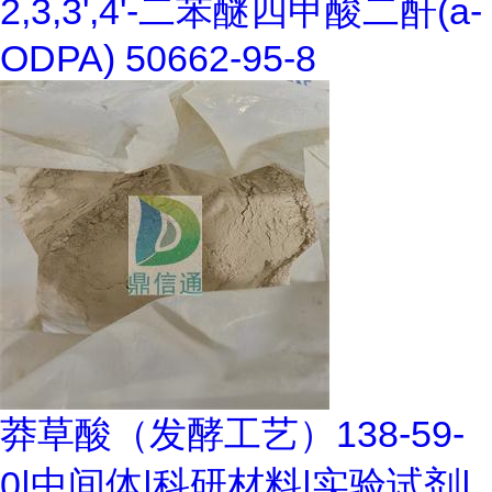
2,3,3',4'-二苯醚四甲酸二酐(a-
ODPA) 50662-95-8
莽草酸（发酵工艺）138-59-
0|中间体|科研材料|实验试剂|