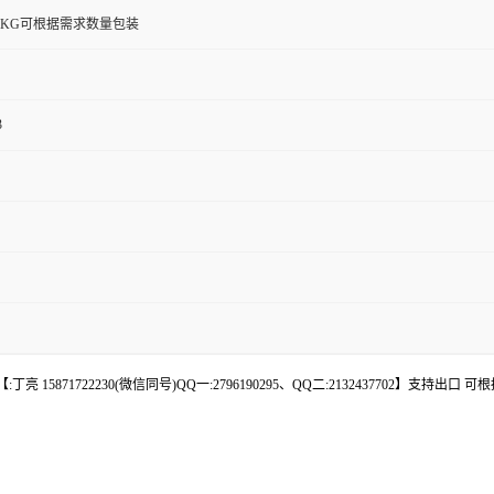
0G/1KG可根据需求数量包装
3
 15871722230(微信同号)QQ一:2796190295、QQ二:2132437702】支持出