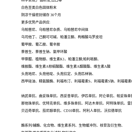
科学实验,产品研发,出口等
白色至类白色固体粉末
阴凉干燥密封储存 36个月
更多优势产品供应:
乌帕替尼、乌帕替尼杂质、乌帕替尼中间体
乌司他丁、己酮可可碱、帕潘立酮、枸橼酸马罗皮坦
葡甲胺、葡乙胺、葡辛胺
萘普生、萘普生钠、氨甲环酸
甲萘醌、植物醇、维生素K1、帕潘立酮;帕利哌酮、
维胺酯、维生素A棕榈酸酯、维生素A醋酸酯、维生素A酸
头孢地尼、头孢他啶、头孢拉定、头孢匹林钠、
西甲硅油、精氨酸酶、利福布汀、利福霉素S、利福霉素S钠、利福霉素
纳武单抗、曲妥珠单抗、西妥昔单抗、伊匹单抗、阿仑单抗、帕妥珠单
那他珠单抗、优特克单抗、维多珠单抗、阿达木单抗、阿特珠单抗、雷
贝迈奇单抗、茄尼醇单抗、CD10单抗、阿利人单抗、沃拉德单抗
酶系列/辅酶、化合物、维生素系列、生物缓冲剂、核苷及衍生物、