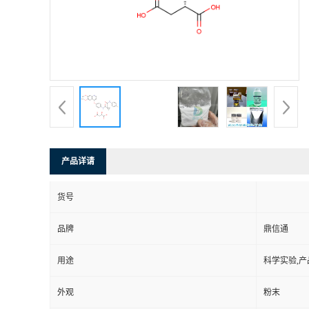
产品详请
货号
品牌
鼎信通
用途
科学实验,产
外观
粉末