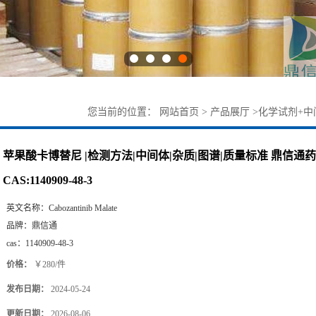
您当前的位置：
网站首页
>
产品展厅
>
化学试剂+中
鼎信通药业-丁亮 CAS:1140909-48-3
苹果酸卡博替尼 |检测方法|中间体|杂质|图谱|质量标准 鼎信通药
CAS:1140909-48-3
英文名称：
Cabozantinib Malate
品牌：
鼎信通
cas：
1140909-48-3
价格：
￥280/件
发布日期：
2024-05-24
更新日期：
2026-08-06