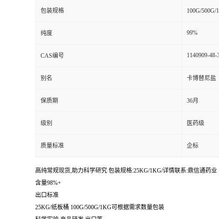
包装规格
100G/50
99%
纯度
1140909-48-
CAS编号
别名
卡博替尼盐
保质期
36月
级别
医药级
质量标准
企标
高纯常规现货,助力科学研究 包装规格:25KG/1KG/详情联系:鼎信通药业【:丁亮
含量98%+
出口标准
25KG/纸板桶 100G/500G/1KG可根据需求数量包装