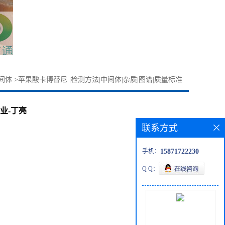
间体
>
苹果酸卡博替尼 |检测方法|中间体|杂质|图谱|质量标准
业-丁亮
联系方式
手机：
15871722230
Q Q：