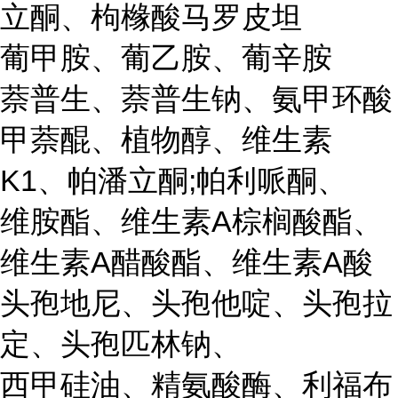
立酮、枸橼酸马罗皮坦
葡甲胺、葡乙胺、葡辛胺
萘普生、萘普生钠、氨甲环酸
甲萘醌、植物醇、维生素
K1、帕潘立酮;帕利哌酮、
维胺酯、维生素A棕榈酸酯、
维生素A醋酸酯、维生素A酸
头孢地尼、头孢他啶、头孢拉
定、头孢匹林钠、
西甲硅油、精氨酸酶、利福布