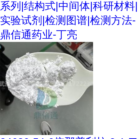
系列|结构式|中间体|科研材料|
实验试剂|检测图谱|检测方法-
鼎信通药业-丁亮