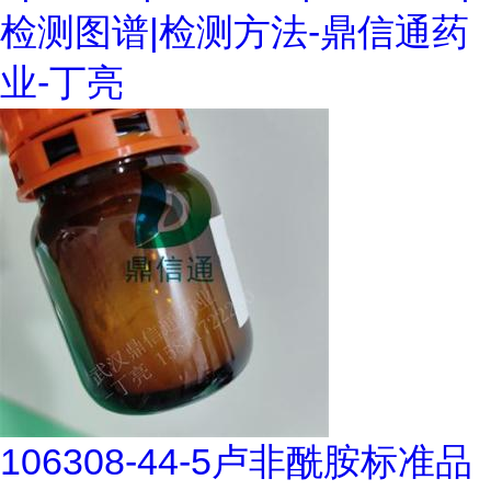
检测图谱|检测方法-鼎信通药
业-丁亮
106308-44-5卢非酰胺标准品