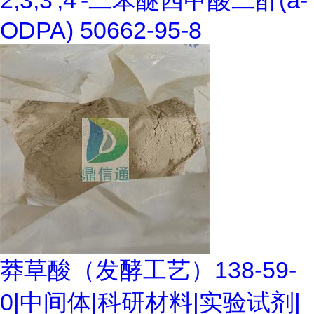
2,3,3',4'-二苯醚四甲酸二酐(a-
ODPA) 50662-95-8
莽草酸（发酵工艺）138-59-
0|中间体|科研材料|实验试剂|