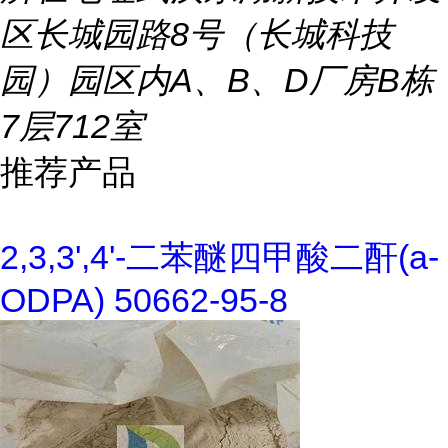
区长城园路8号（长城科技
园）园区内A、B、D厂房B栋
7层712室
推荐产品
2,3,3',4'-二苯醚四甲酸二酐(a-
ODPA) 50662-95-8