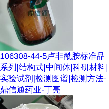
106308-44-5卢非酰胺标准品
系列|结构式|中间体|科研材料|
实验试剂|检测图谱|检测方法-
鼎信通药业-丁亮