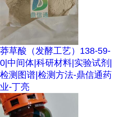
莽草酸（发酵工艺）138-59-
0|中间体|科研材料|实验试剂|
检测图谱|检测方法-鼎信通药
业-丁亮