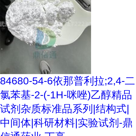
84680-54-6依那普利拉;2,4-二
氯苯基-2-(-1H-咪唑)乙醇精品
试剂杂质标准品系列|结构式|
中间体|科研材料|实验试剂-鼎