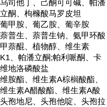
乌司他丁、己酮可可碱、帕潘
立酮、枸橼酸马罗皮坦
葡甲胺、葡乙胺、葡辛胺
萘普生、萘普生钠、氨甲环酸
甲萘醌、植物醇、维生素
K1、帕潘立酮;帕利哌酮、卡
维地洛磷酸盐
维胺酯、维生素A棕榈酸酯、
维生素A醋酸酯、维生素A酸
头孢地尼、头孢他啶、头孢拉