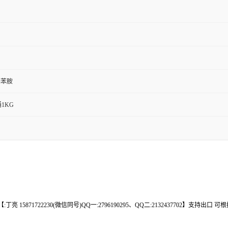
基苯胺
桶1KG
 15871722230(微信同号)QQ一:2796190295、QQ二:2132437702】支持出