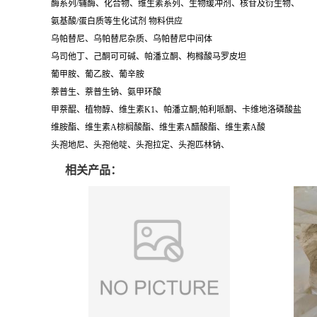
酶系列/辅酶、化合物、维生素系列、生物缓冲剂、核苷及衍生物、
氨基酸/蛋白质等生化试剂 物料供应
乌帕替尼、乌帕替尼杂质、乌帕替尼中间体
乌司他丁、己酮可可碱、帕潘立酮、枸橼酸马罗皮坦
葡甲胺、葡乙胺、葡辛胺
萘普生、萘普生钠、氨甲环酸
甲萘醌、植物醇、维生素K1、帕潘立酮;帕利哌酮、卡维地洛磷酸盐
维胺酯、维生素A棕榈酸酯、维生素A醋酸酯、维生素A酸
头孢地尼、头孢他啶、头孢拉定、头孢匹林钠、
相关产品：