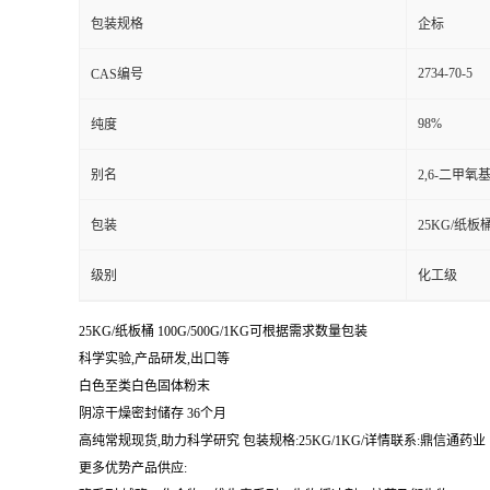
包装规格
企标
2734-70-5
CAS编号
98%
纯度
别名
2,6-二甲氧
包装
25KG/纸板
级别
化工级
25KG/纸板桶 100G/500G/1KG可根据需求数量包装
科学实验,产品研发,出口等
白色至类白色固体粉末
阴凉干燥密封储存 36个月
高纯常规现货,助力科学研究 包装规格:25KG/1KG/详情联系:鼎信通药业【:丁亮
更多优势产品供应: