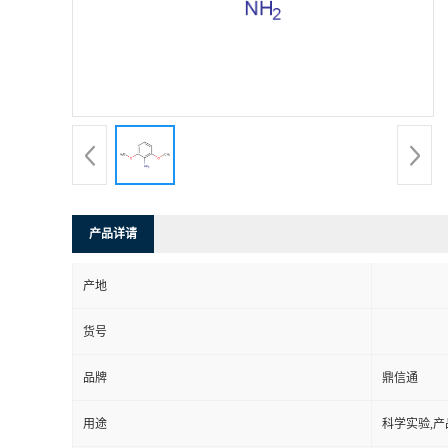
产品详请
产地
货号
品牌
鼎信通
用途
科学实验,产