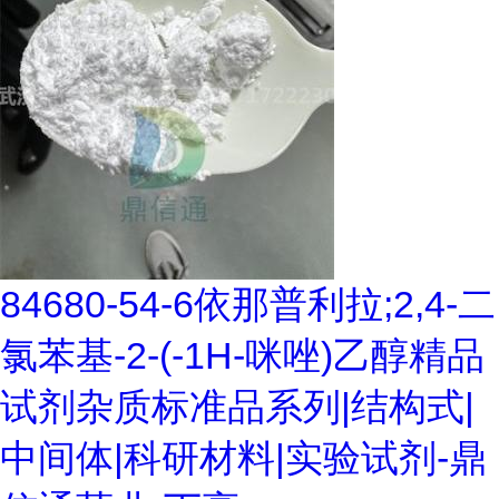
84680-54-6依那普利拉;2,4-二
氯苯基-2-(-1H-咪唑)乙醇精品
试剂杂质标准品系列|结构式|
中间体|科研材料|实验试剂-鼎