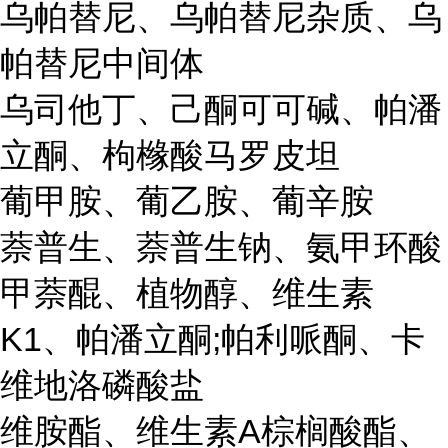
乌帕替尼、乌帕替尼杂质、乌
帕替尼中间体
乌司他丁、己酮可可碱、帕潘
立酮、枸橼酸马罗皮坦
葡甲胺、葡乙胺、葡辛胺
萘普生、萘普生钠、氨甲环酸
甲萘醌、植物醇、维生素
K1、帕潘立酮;帕利哌酮、卡
维地洛磷酸盐
维胺酯、维生素A棕榈酸酯、