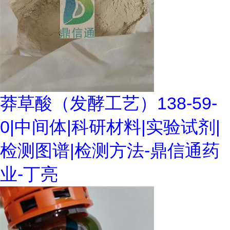
莽草酸（发酵工艺）138-59-
0|中间体|科研材料|实验试剂|
检测图谱|检测方法-鼎信通药
业-丁亮