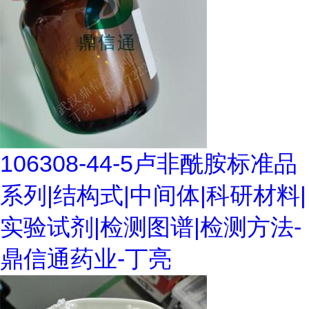
106308-44-5卢非酰胺标准品
系列|结构式|中间体|科研材料|
实验试剂|检测图谱|检测方法-
鼎信通药业-丁亮