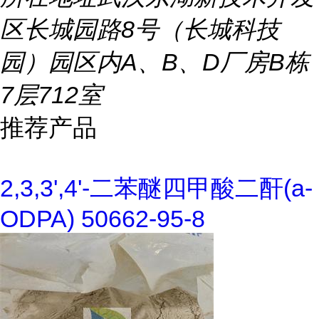
区长城园路8号（长城科技
园）园区内A、B、D厂房B栋
7层712室
推荐产品
2,3,3',4'-二苯醚四甲酸二酐(a-
ODPA) 50662-95-8