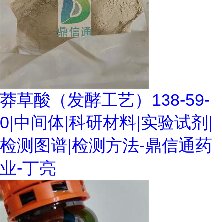
莽草酸（发酵工艺）138-59-
0|中间体|科研材料|实验试剂|
检测图谱|检测方法-鼎信通药
业-丁亮