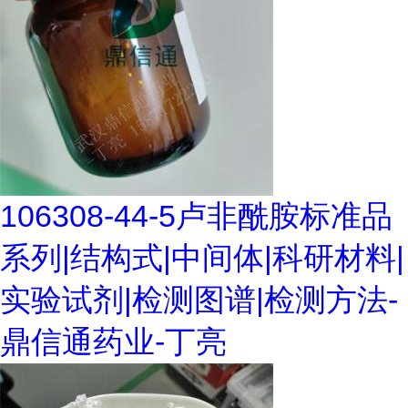
106308-44-5卢非酰胺标准品
系列|结构式|中间体|科研材料|
实验试剂|检测图谱|检测方法-
鼎信通药业-丁亮