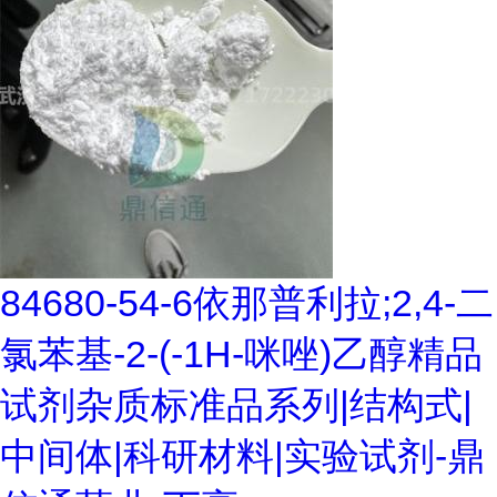
84680-54-6依那普利拉;2,4-二
氯苯基-2-(-1H-咪唑)乙醇精品
试剂杂质标准品系列|结构式|
中间体|科研材料|实验试剂-鼎