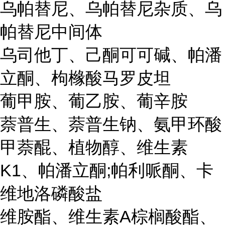
乌帕替尼、乌帕替尼杂质、乌
帕替尼中间体
乌司他丁、己酮可可碱、帕潘
立酮、枸橼酸马罗皮坦
葡甲胺、葡乙胺、葡辛胺
萘普生、萘普生钠、氨甲环酸
甲萘醌、植物醇、维生素
K1、帕潘立酮;帕利哌酮、卡
维地洛磷酸盐
维胺酯、维生素A棕榈酸酯、