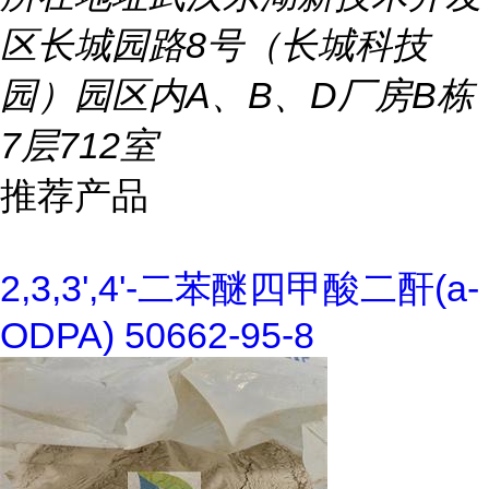
区长城园路8号（长城科技
园）园区内A、B、D厂房B栋
7层712室
推荐产品
2,3,3',4'-二苯醚四甲酸二酐(a-
ODPA) 50662-95-8